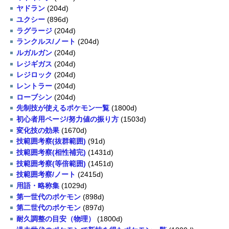
ヤドラン
(204d)
ユクシー
(896d)
ラグラージ
(204d)
ランクルス/ノート
(204d)
ルガルガン
(204d)
レジギガス
(204d)
レジロック
(204d)
レントラー
(204d)
ローブシン
(204d)
先制技が使えるポケモン一覧
(1800d)
初心者用ページ/努力値の振り方
(1503d)
変化技の効果
(1670d)
技範囲考察(抜群範囲)
(91d)
技範囲考察(相性補完)
(1431d)
技範囲考察(等倍範囲)
(1451d)
技範囲考察/ノート
(2415d)
用語・略称集
(1029d)
第一世代のポケモン
(898d)
第二世代のポケモン
(897d)
耐久調整の目安（物理）
(1800d)