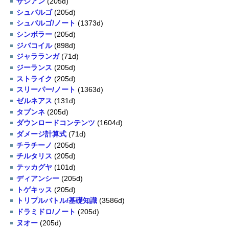
ザシアン
(205d)
シュバルゴ
(205d)
シュバルゴ/ノート
(1373d)
シンボラー
(205d)
ジバコイル
(898d)
ジャラランガ
(71d)
ジーランス
(205d)
ストライク
(205d)
スリーパー/ノート
(1363d)
ゼルネアス
(131d)
タブンネ
(205d)
ダウンロードコンテンツ
(1604d)
ダメージ計算式
(71d)
チラチーノ
(205d)
チルタリス
(205d)
テッカグヤ
(101d)
ディアンシー
(205d)
トゲキッス
(205d)
トリプルバトル/基礎知識
(3586d)
ドラミドロ/ノート
(205d)
ヌオー
(205d)