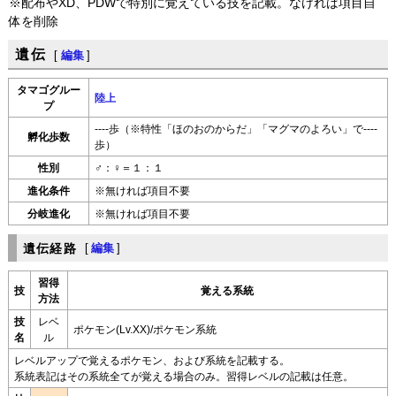
※配布やXD、PDWで特別に覚えている技を記載。なければ項目自
体を削除
遺伝
[
編集
]
タマゴグルー
陸上
プ
----歩（※特性「ほのおのからだ」「マグマのよろい」で----
孵化歩数
歩）
性別
♂：♀＝１：１
進化条件
※無ければ項目不要
分岐進化
※無ければ項目不要
遺伝経路
[
編集
]
習得
技
覚える系統
方法
技
レベ
ポケモン(Lv.XX)/ポケモン系統
名
ル
レベルアップで覚えるポケモン、および系統を記載する。
系統表記はその系統全てが覚える場合のみ。習得レベルの記載は任意。