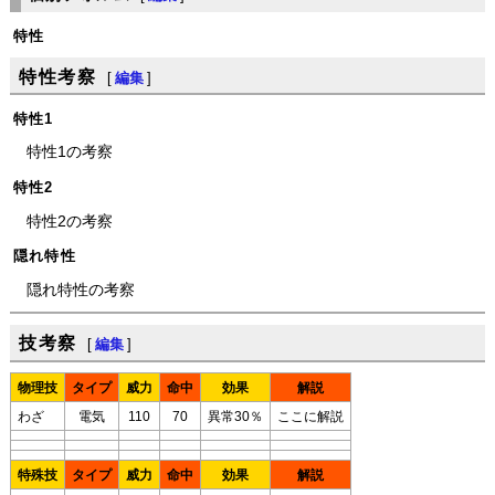
特性
特性考察
[
編集
]
特性1
特性1の考察
特性2
特性2の考察
隠れ特性
隠れ特性の考察
技考察
[
編集
]
物理技
タイプ
威力
命中
効果
解説
わざ
電気
110
70
異常30％
ここに解説
特殊技
タイプ
威力
命中
効果
解説