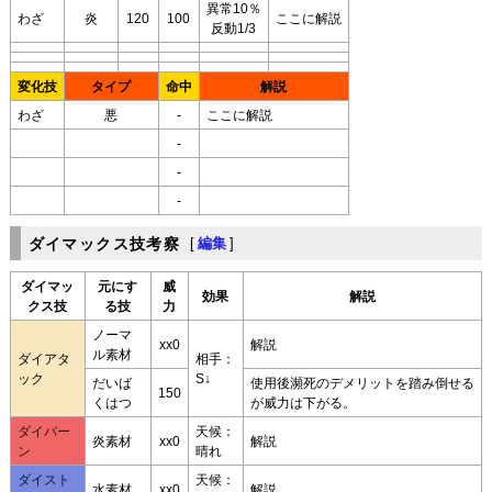
異常10％
わざ
炎
120
100
ここに解説
反動1/3
変化技
タイプ
命中
解説
わざ
悪
-
ここに解説
-
-
-
ダイマックス技考察
[
編集
]
ダイマッ
元にす
威
効果
解説
クス技
る技
力
ノーマ
xx0
解説
ル素材
ダイアタ
相手：
ック
S↓
だいば
使用後瀕死のデメリットを踏み倒せる
150
くはつ
が威力は下がる。
ダイバー
天候：
炎素材
xx0
解説
ン
晴れ
ダイスト
天候：
水素材
xx0
解説