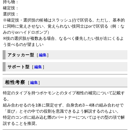
持ち物：
確定技：
選択技：
※確定技・選択技の候補はスラッシュ(/)で区切る。ただし、基本的
に同時に覚えさせない、覚えられない技同士はorで区切る（例：な
みのりorハイドロポンプ）
※技の選択肢が複数ある場合、なるべく優先したい技が左にくるよ
う並べるのが望ましい
アタッカー型
[
編集
]
サポート型
[
編集
]
相性考察
[
編集
]
特定のタイプを持つポケモンとのタイプ相性の補完について記載す
る。
組み合わせるのを1体に限定せず、自身含め3～4体の組み合わせで
「並び」とその中での役割を意識できるよう解説するのもよい。
特定のコンボに組み込む際のパートナーについてはその型の項で解
説することを推奨。