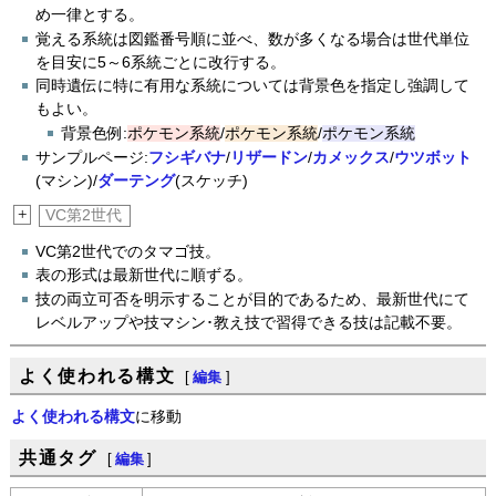
め一律とする。
覚える系統は図鑑番号順に並べ、数が多くなる場合は世代単位
を目安に5～6系統ごとに改行する。
同時遺伝に特に有用な系統については背景色を指定し強調して
もよい。
背景色例:
ポケモン系統
/
ポケモン系統
/
ポケモン系統
サンプルページ:
フシギバナ
/
リザードン
/
カメックス
/
ウツボット
(マシン)/
ダーテング
(スケッチ)
+
VC第2世代
VC第2世代でのタマゴ技。
表の形式は最新世代に順ずる。
技の両立可否を明示することが目的であるため、最新世代にて
レベルアップや技マシン･教え技で習得できる技は記載不要。
よく使われる構文
[
編集
]
よく使われる構文
に移動
共通タグ
[
編集
]