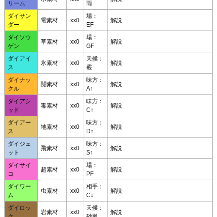
リーム
雨
ダイサン
場：
電素材
xx0
解説
ダー
EF
ダイソウ
場：
草素材
xx0
解説
ゲン
GF
ダイアイ
天候：
氷素材
xx0
解説
ス
霰
ダイナッ
味方：
闘素材
xx0
解説
クル
A↑
ダイアシ
味方：
毒素材
xx0
解説
ッド
C↑
ダイアー
味方：
地素材
xx0
解説
ス
D↑
ダイジェ
味方：
飛素材
xx0
解説
ット
S↑
ダイサイ
場：
超素材
xx0
解説
コ
PF
ダイワー
相手：
虫素材
xx0
解説
ム
C↓
ダイロッ
天候：
岩素材
xx0
解説
ク
砂嵐