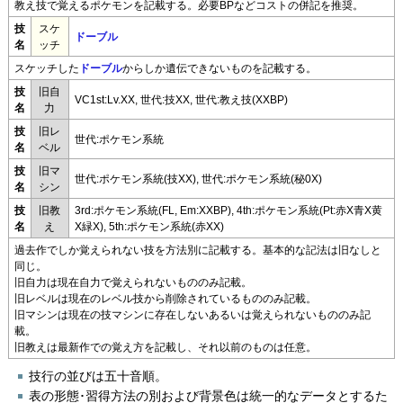
教え技で覚えるポケモンを記載する。必要BPなどコストの併記を推奨。
技
スケ
ドーブル
名
ッチ
スケッチした
ドーブル
からしか遺伝できないものを記載する。
技
旧自
VC1st:Lv.XX, 世代:技XX, 世代:教え技(XXBP)
名
力
技
旧レ
世代:ポケモン系統
名
ベル
技
旧マ
世代:ポケモン系統(技XX), 世代:ポケモン系統(秘0X)
名
シン
技
旧教
3rd:ポケモン系統(FL, Em:XXBP), 4th:ポケモン系統(Pt:赤X青X黄
名
え
X緑X), 5th:ポケモン系統(赤XX)
過去作でしか覚えられない技を方法別に記載する。基本的な記法は旧なしと
同じ。
旧自力は現在自力で覚えられないもののみ記載。
旧レベルは現在のレベル技から削除されているもののみ記載。
旧マシンは現在の技マシンに存在しないあるいは覚えられないもののみ記
載。
旧教えは最新作での覚え方を記載し、それ以前のものは任意。
技行の並びは五十音順。
表の形態･習得方法の別および背景色は統一的なデータとするた