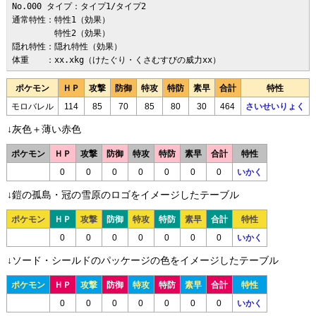
No.000 タイプ：タイプ1/タイプ2

通常特性：特性1（効果）

　　　　　特性2（効果）

隠れ特性：隠れ特性（効果）

体重　　：xx.xkg（けたぐり・くさむすびの威力xx）
ポケモン
ＨＰ
攻撃
防御
特攻
特防
素早
合計
特性
モロバレル
114
85
70
85
80
30
464
さいせいりょく
↓灰色＋薄い赤色
ポケモン
ＨＰ
攻撃
防御
特攻
特防
素早
合計
特性
0
0
0
0
0
0
0
いかく
↓鎧の孤島・冠の雪原のロゴをイメージしたテーブル
ポケモン
ＨＰ
攻撃
防御
特攻
特防
素早
合計
特性
0
0
0
0
0
0
0
いかく
↓ソード・シールドのパッケージの色をイメージしたテーブル
ポケモン
ＨＰ
攻撃
防御
特攻
特防
素早
合計
特性
0
0
0
0
0
0
0
いかく