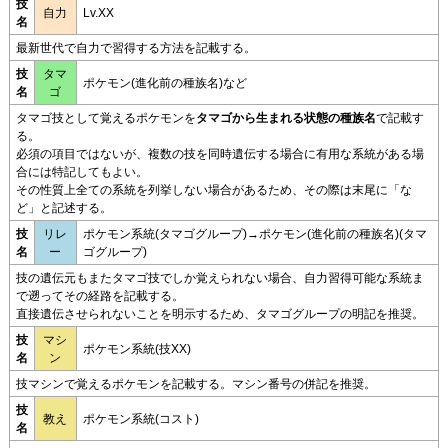
技
自力
Lv.XX
名
最新世代で自力で習得する方法を記載する。
技
タマ
ポケモン(進化前の種族名)など
名
ゴ
タマゴ技として覚えるポケモンを
タマゴから生まれる状態の種族名
で記載す
る。
必須の項目ではないが、複数の技を同時遺伝する場合に有用な系統がある場
合には特記してもよい。
その性質上全ての系統を列挙しない場合があるため、その際は末尾に「な
ど」と記述する。
技
リレ
ポケモン系統(タマゴグループ)→ポケモン(進化前の種族名)(タマ
名
ー
ゴグループ)
技の遺伝元もまたタマゴ技でしか覚えられない場合、自力習得可能な系統ま
で遡ってその経路を記載する。
直接遺伝させられないことを明示するため、タマゴグループの明記を推奨。
技
マシ
ポケモン系統(技XX)
名
ン
技マシンで覚えるポケモンを記載する。マシン番号の併記を推奨。
技
教え
ポケモン系統(コスト)
名