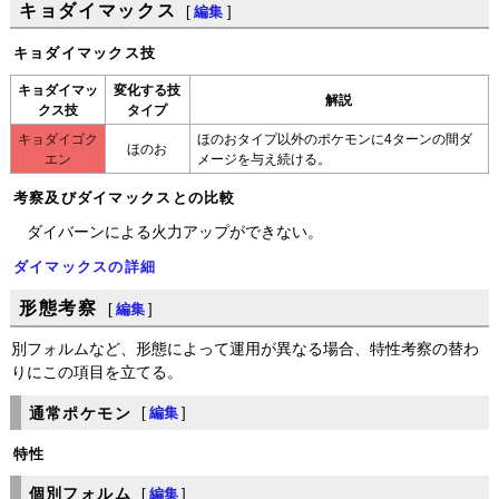
キョダイマックス
[
編集
]
キョダイマックス技
キョダイマッ
変化する技
解説
クス技
タイプ
キョダイゴク
ほのおタイプ以外のポケモンに4ターンの間ダ
ほのお
エン
メージを与え続ける。
考察及びダイマックスとの比較
ダイバーンによる火力アップができない。
ダイマックスの詳細
形態考察
[
編集
]
別フォルムなど、形態によって運用が異なる場合、特性考察の替わ
りにこの項目を立てる。
通常ポケモン
[
編集
]
特性
個別フォルム
[
編集
]