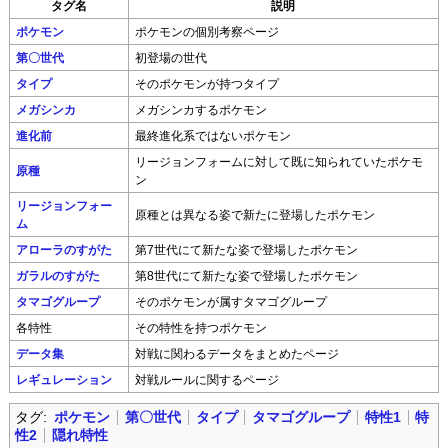
タグ名
説明
ポケモン
ポケモンの個別考察ページ
第〇世代
初登場の世代
タイプ
そのポケモンが持つタイプ
メガシンカ
メガシンカするポケモン
進化前
最終進化系ではないポケモン
リージョンフォームに対して既に知られていたポケモ
原種
ン
リージョンフォー
原種とは異なる姿で新たに登場したポケモン
ム
アローラのすがた
第7世代にて新たな姿で登場したポケモン
ガラルのすがた
第8世代にて新たな姿で登場したポケモン
タマゴグループ
そのポケモンが属すタマゴグループ
各特性
その特性を持つポケモン
データ集
対戦に関わるデータをまとめたページ
レギュレーション
対戦ルールに関するページ
タグ:
ポケモン
第〇世代
タイプ
タマゴグループ
特性1
特
性2
隠れ特性