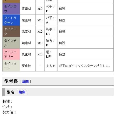
ダイホロ
相手：
霊素材
xx0
解説
ウ
B↓
ダイドラ
相手：
龍素材
xx0
解説
グーン
A↓
ダイアー
相手：
悪素材
xx0
解説
ク
D↓
ダイスチ
味方：
鋼素材
xx0
解説
ル
B↑
ダイフェ
場：
妖素材
xx0
解説
アリー
MF
ダイウォ
変化技
-
まもる
相手のダイマックスターン枯らしに。
ール
型考察
[
編集
]
型名
[
編集
]
特性：
性格：
努力値：