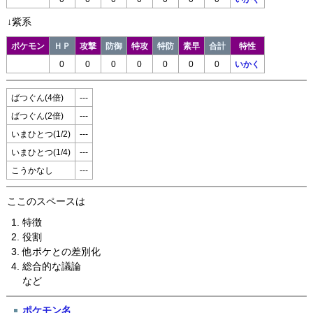
↓紫系
ポケモン
ＨＰ
攻撃
防御
特攻
特防
素早
合計
特性
0
0
0
0
0
0
0
いかく
ばつぐん(4倍)
---
ばつぐん(2倍)
---
いまひとつ(1/2)
---
いまひとつ(1/4)
---
こうかなし
---
ここのスペースは
特徴
役割
他ポケとの差別化
総合的な議論
など
ポケモン名