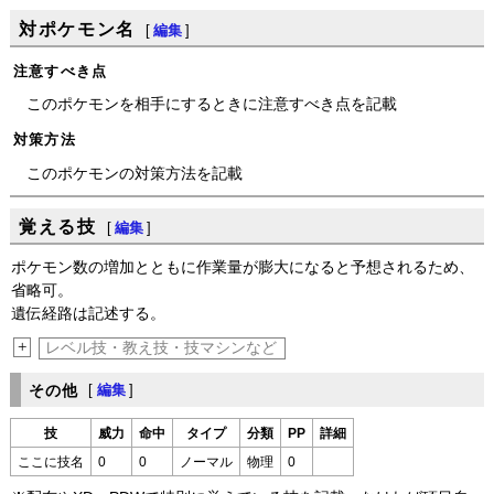
対ポケモン名
[
編集
]
注意すべき点
このポケモンを相手にするときに注意すべき点を記載
対策方法
このポケモンの対策方法を記載
覚える技
[
編集
]
ポケモン数の増加とともに作業量が膨大になると予想されるため、
省略可。
遺伝経路は記述する。
+
レベル技・教え技・技マシンなど
その他
[
編集
]
技
威力
命中
タイプ
分類
PP
詳細
ここに技名
0
0
ノーマル
物理
0