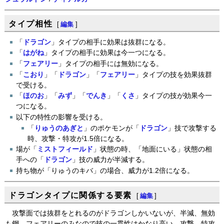
タイプ相性
[
編集
]
「
ドラゴン
」タイプの相手に効果は抜群になる。
「
はがね
」タイプの相手に効果は今一つになる。
「
フェアリー
」タイプの相手には無効になる。
「
こおり
」「
ドラゴン
」「
フェアリー
」タイプの技を効果抜群
で受ける。
「
ほのお
」「
みず
」「
でんき
」「
くさ
」タイプの技が効果今一
つになる。
以下の特性の影響を受ける。
「
りゅうのあぎと
」のポケモンが「
ドラゴン
」技で攻撃する
時、攻撃・特攻が1.5倍になる。
場が「
ミストフィールド
」状態の時、「地面にいる」状態の相
手への「
ドラゴン
」技の威力が半減する。
持ち物が「りゅうのキバ」の場合、威力が1.2倍になる。
ドラゴンタイプに関係する要素
[
編集
]
攻撃面では抜群をとれるのがドラゴンしかいないが、半減、無効
も鋼、フェアリーのみなので技の一貫性はかなり高い。攻撃、特攻