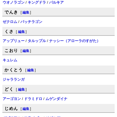
ウオノラゴン
/
キングドラ
/
パルキア
でんき
[
編集
]
ゼクロム
/
パッチラゴン
くさ
[
編集
]
アップリュー
/
タルップル
/
ナッシー（アローラのすがた）
こおり
[
編集
]
キュレム
かくとう
[
編集
]
ジャラランガ
どく
[
編集
]
アーゴヨン
/
ドラミドロ
/
ムゲンダイナ
じめん
[
編集
]