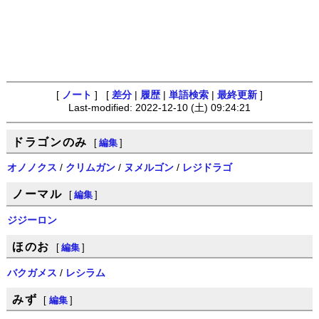
[
ノート
] [
差分
|
履歴
|
単語検索
|
最終更新
]
Last-modified: 2022-12-10 (土) 09:24:21
ドラゴンのみ
[
編集
]
オノノクス
/
クリムガン
/
ヌメルゴン
/
レジドラゴ
ノーマル
[
編集
]
ジジーロン
ほのお
[
編集
]
バクガメス
/
レシラム
みず
[
編集
]