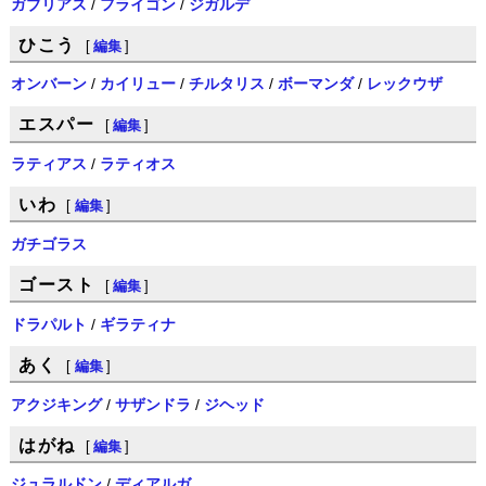
ガブリアス
/
フライゴン
/
ジガルデ
ひこう
[
編集
]
オンバーン
/
カイリュー
/
チルタリス
/
ボーマンダ
/
レックウザ
エスパー
[
編集
]
ラティアス
/
ラティオス
いわ
[
編集
]
ガチゴラス
ゴースト
[
編集
]
ドラパルト
/
ギラティナ
あく
[
編集
]
アクジキング
/
サザンドラ
/
ジヘッド
はがね
[
編集
]
ジュラルドン
/
ディアルガ