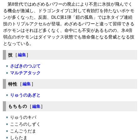
第8世代ではめざめるパワーの廃止により不意に氷技が飛んでく
る機会が激減し、ドラゴンタイプに対して有効打を持たないポケモ
ンが多くなった。反面、DLC第1弾「鎧の孤島」では氷タイプ連続
技のトリプルアクセルが登場。めざめるパワーと違って習得できる
ポケモンはそれほど多くなく、命中にも不安があるものの、氷4倍
弱点のポケモンはダイマックス状態でも致命傷となる脅威となる技
となっている。
技
[
編集
]
さばきのつぶて
マルチアタック
特性
[
編集
]
りゅうのあぎと
もちもの
[
編集
]
りゅうのキバ
こころのしずく
こんごうだま
しらたま