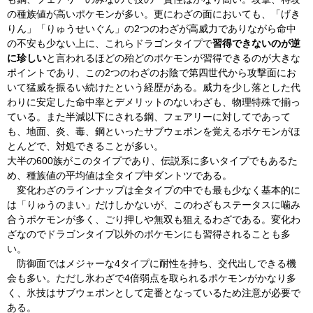
の種族値が高いポケモンが多い。更にわざの面においても、「げき
りん」「りゅうせいぐん」の2つのわざが高威力でありながら命中
の不安も少ない上に、これらドラゴンタイプで
習得できないのが逆
に珍しい
と言われるほどの殆どのポケモンが習得できるのが大きな
ポイントであり、この2つのわざのお陰で第四世代から攻撃面にお
いて猛威を振るい続けたという経歴がある。威力を少し落とした代
わりに安定した命中率とデメリットのないわざも、物理特殊で揃っ
ている。また半減以下にされる鋼、フェアリーに対してであって
も、地面、炎、毒、鋼といったサブウェポンを覚えるポケモンがほ
とんどで、対処できることが多い。
大半の600族がこのタイプであり、伝説系に多いタイプでもあるた
め、種族値の平均値は全タイプ中ダントツである。
変化わざのラインナップは全タイプの中でも最も少なく基本的に
は「りゅうのまい」だけしかないが、このわざもステータスに噛み
合うポケモンが多く、ごり押しや無双も狙えるわざである。変化わ
ざなのでドラゴンタイプ以外のポケモンにも習得されることも多
い。
防御面ではメジャーな4タイプに耐性を持ち、交代出しできる機
会も多い。ただし氷わざで4倍弱点を取られるポケモンがかなり多
く、氷技はサブウェポンとして定番となっているため注意が必要で
ある。