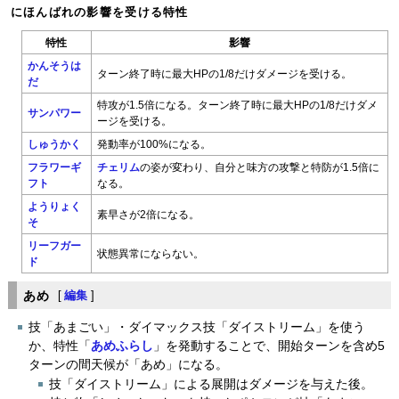
にほんばれの影響を受ける特性
特性
影響
かんそうは
ターン終了時に最大HPの1/8だけダメージを受ける。
だ
特攻が1.5倍になる。ターン終了時に最大HPの1/8だけダメ
サンパワー
ージを受ける。
しゅうかく
発動率が100%になる。
フラワーギ
チェリム
の姿が変わり、自分と味方の攻撃と特防が1.5倍に
フト
なる。
ようりょく
素早さが2倍になる。
そ
リーフガー
状態異常にならない。
ド
あめ
[
編集
]
技「あまごい」・ダイマックス技「ダイストリーム」を使う
か、特性「
あめふらし
」を発動することで、開始ターンを含め5
ターンの間天候が「あめ」になる。
技「ダイストリーム」による展開はダメージを与えた後。