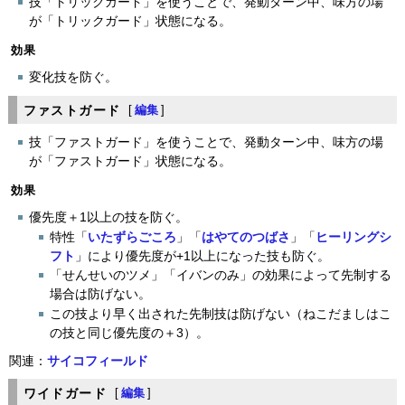
技「トリックガード」を使うことで、発動ターン中、味方の場
が「トリックガード」状態になる。
効果
変化技を防ぐ。
ファストガード
[
編集
]
技「ファストガード」を使うことで、発動ターン中、味方の場
が「ファストガード」状態になる。
効果
優先度＋1以上の技を防ぐ。
特性「
いたずらごころ
」「
はやてのつばさ
」「
ヒーリングシ
フト
」により優先度が+1以上になった技も防ぐ。
「せんせいのツメ」「イバンのみ」の効果によって先制する
場合は防げない。
この技より早く出された先制技は防げない（ねこだましはこ
の技と同じ優先度の＋3）。
関連：
サイコフィールド
ワイドガード
[
編集
]