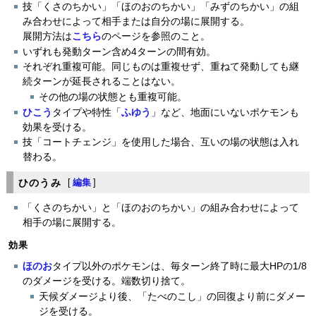
技「くさのちかい」「ほのおのちかい」「みずのちかい」の組
み合わせによって相手または自分の場に展開する。
展開方法は
こちら
のページを参照のこと。
いずれも発動ターン含め4ターンの間有効。
それぞれ重複可能。同じものは重複せず、重ねて発動しても継
続ターンが延長されることはない。
その他の場の状態とも重複可能。
ひこう
タイプや特性「
ふゆう
」など、地面にいないポケモンも
効果を受ける。
技「コートチェンジ」を使用した場合、互いの場の状態は入れ
替わる。
ひのうみ
[
編集
]
「くさのちかい」と「ほのおのちかい」の組み合わせによって
相手の場に展開する。
効果
ほのお
タイプ以外のポケモンは、毎ターン終了時に最大HPの1/8
のダメージを受ける。端数切り捨て。
天候ダメージより後、「たべのこし」の回復より前にダメー
ジを受ける。