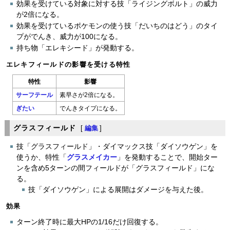
効果を受けている対象に対する技「ライジングボルト」の威力
が2倍になる。
効果を受けているポケモンの使う技「だいちのはどう」のタイ
プがでんき、威力が100になる。
持ち物「エレキシード」が発動する。
エレキフィールドの影響を受ける特性
特性
影響
サーフテール
素早さが2倍になる。
ぎたい
でんきタイプになる。
グラスフィールド
[
編集
]
技「グラスフィールド」・ダイマックス技「ダイソウゲン」を
使うか、特性「
グラスメイカー
」を発動することで、開始ター
ンを含め5ターンの間フィールドが「グラスフィールド」にな
る。
技「ダイソウゲン」による展開はダメージを与えた後。
効果
ターン終了時に最大HPの1/16だけ回復する。