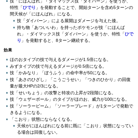
技「にほんばれ」・ダイマックス技「ダイバーン」を使うか、
特性「
ひでり
」を発動することで、開始ターンを含め5ターンの
間天候が「にほんばれ」になる。
技「ダイバーン」による展開はダメージを与えた後。
持ち物「あついいわ」を持ったポケモンが技「にほんば
れ」・ダイマックス技「ダイバーン」を使うか、特性「
ひで
り
」を発動すると、8ターン継続する。
効果
ほのおタイプの技で与えるダメージが1.5倍になる。
みずタイプの技で与えるダメージが0.5倍になる。
技「かみなり」「ぼうふう」の命中率が50になる。
技「あさのひざし」「こうごうせい」「つきのひかり」の回復
量が最大HPの2/3になる。
技「せいちょう」の攻撃と特攻の上昇が2段階になる。
技「ウェザーボール」のタイプがほのお、威力が100になる。
技「ソーラービーム」「ソーラーブレード」が1ターンで発動で
きるようになる。
「こおり」状態にならなくなる。
天候がにほんばれになる前に既に「こおり」状態になってい
る場合は回復しない。