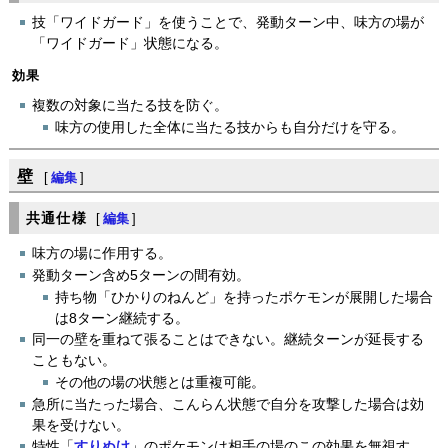
技「ワイドガード」を使うことで、発動ターン中、味方の場が
「ワイドガード」状態になる。
効果
複数の対象に当たる技を防ぐ。
味方の使用した全体に当たる技からも自分だけを守る。
壁
[
編集
]
共通仕様
[
編集
]
味方の場に作用する。
発動ターン含め5ターンの間有効。
持ち物「ひかりのねんど」を持ったポケモンが展開した場合
は8ターン継続する。
同一の壁を重ねて張ることはできない。継続ターンが延長する
こともない。
その他の場の状態とは重複可能。
急所に当たった場合、こんらん状態で自分を攻撃した場合は効
果を受けない。
特性「
すりぬけ
」のポケモンは相手の場のこの効果を無視す