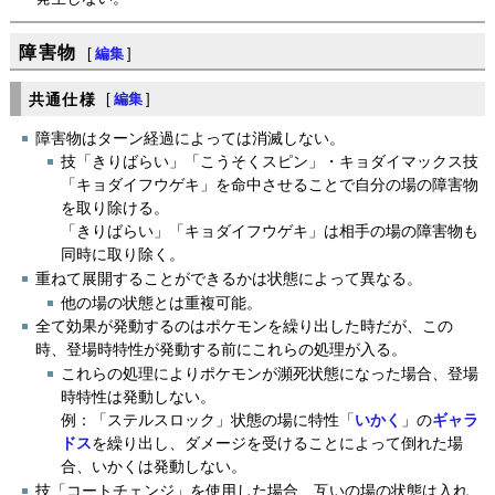
障害物
[
編集
]
共通仕様
[
編集
]
障害物はターン経過によっては消滅しない。
技「きりばらい」「こうそくスピン」・キョダイマックス技
「キョダイフウゲキ」を命中させることで自分の場の障害物
を取り除ける。
「きりばらい」「キョダイフウゲキ」は相手の場の障害物も
同時に取り除く。
重ねて展開することができるかは状態によって異なる。
他の場の状態とは重複可能。
全て効果が発動するのはポケモンを繰り出した時だが、この
時、登場時特性が発動する前にこれらの処理が入る。
これらの処理によりポケモンが瀕死状態になった場合、登場
時特性は発動しない。
例：「ステルスロック」状態の場に特性「
いかく
」の
ギャラ
ドス
を繰り出し、ダメージを受けることによって倒れた場
合、いかくは発動しない。
技「コートチェンジ」を使用した場合、互いの場の状態は入れ