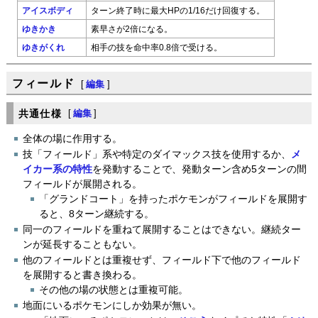
アイスボディ
ターン終了時に最大HPの1/16だけ回復する。
ゆきかき
素早さが2倍になる。
ゆきがくれ
相手の技を命中率0.8倍で受ける。
フィールド
[
編集
]
共通仕様
[
編集
]
全体の場に作用する。
技「フィールド」系や特定のダイマックス技を使用するか、
メ
イカー系の特性
を発動することで、発動ターン含め5ターンの間
フィールドが展開される。
「グランドコート」を持ったポケモンがフィールドを展開す
ると、8ターン継続する。
同一のフィールドを重ねて展開することはできない。継続ター
ンが延長することもない。
他のフィールドとは重複せず、フィールド下で他のフィールド
を展開すると書き換わる。
その他の場の状態とは重複可能。
地面にいるポケモンにしか効果が無い。