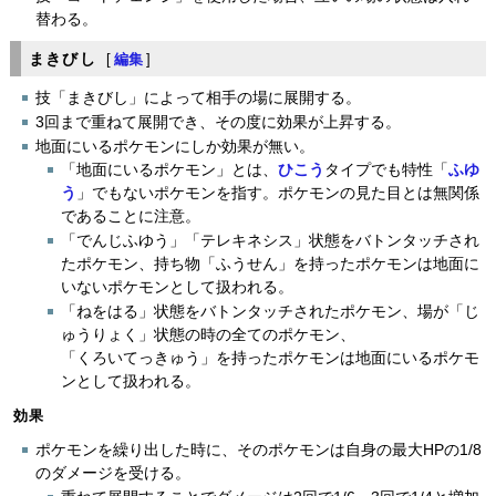
替わる。
まきびし
[
編集
]
技「まきびし」によって相手の場に展開する。
3回まで重ねて展開でき、その度に効果が上昇する。
地面にいるポケモンにしか効果が無い。
「地面にいるポケモン」とは、
ひこう
タイプでも特性「
ふゆ
う
」でもないポケモンを指す。ポケモンの見た目とは無関係
であることに注意。
「でんじふゆう」「テレキネシス」状態をバトンタッチされ
たポケモン、持ち物「ふうせん」を持ったポケモンは地面に
いないポケモンとして扱われる。
「ねをはる」状態をバトンタッチされたポケモン、場が「じ
ゅうりょく」状態の時の全てのポケモン、
「くろいてっきゅう」を持ったポケモンは地面にいるポケモ
ンとして扱われる。
効果
ポケモンを繰り出した時に、そのポケモンは自身の最大HPの1/8
のダメージを受ける。