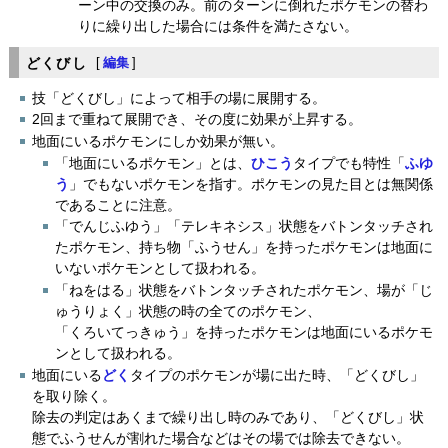
ーン中の交換のみ。前のターンに倒れたポケモンの替わ
りに繰り出した場合には条件を満たさない。
どくびし
[
編集
]
技「どくびし」によって相手の場に展開する。
2回まで重ねて展開でき、その度に効果が上昇する。
地面にいるポケモンにしか効果が無い。
「地面にいるポケモン」とは、
ひこう
タイプでも特性「
ふゆ
う
」でもないポケモンを指す。ポケモンの見た目とは無関係
であることに注意。
「でんじふゆう」「テレキネシス」状態をバトンタッチされ
たポケモン、持ち物「ふうせん」を持ったポケモンは地面に
いないポケモンとして扱われる。
「ねをはる」状態をバトンタッチされたポケモン、場が「じ
ゅうりょく」状態の時の全てのポケモン、
「くろいてっきゅう」を持ったポケモンは地面にいるポケモ
ンとして扱われる。
地面にいる
どく
タイプのポケモンが場に出た時、「どくびし」
を取り除く。
除去の判定はあくまで繰り出し時のみであり、「どくびし」状
態でふうせんが割れた場合などはその場では除去できない。