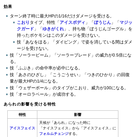
効果
ターン終了時に最大HPの1/16だけダメージを受ける。
こおり
タイプ、特性「
アイスボディ
」「
ぼうじん
」「
マジッ
クガード
」「
ゆきがくれ
」、持ち物「ぼうじんゴーグル」を
持ったポケモンはこのダメージを受けない。
技「あなをほる」「ダイビング」で姿を消している間はダメ
ージを受けない。
技「ソーラービーム」「ソーラーブレード」の威力が0.5倍にな
る。
技「ふぶき」の命中率が必中になる。
技「あさのひざし」「こうごうせい」「つきのひかり」の回復
量が最大HPの1/4になる。
技「ウェザーボール」のタイプがこおり、威力が100になる。
技「オーロラベール」が成功する。
あられの影響を受ける特性
特性
影響
天候が「あられ」になった時に
アイスフェイス
「ナイスフェイス」から「アイスフェイス」に
フォルムチェンジ
する。