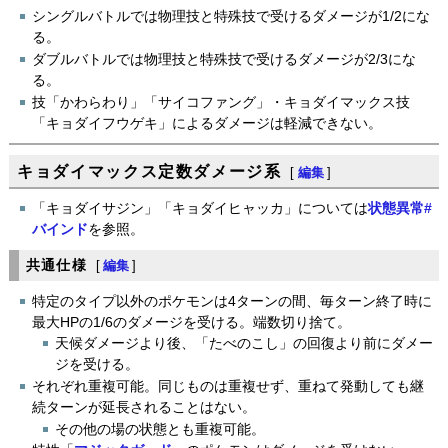
シングルバトルでは物理技と特殊技で受けるダメージが1/2にな
る。
ダブルバトルでは物理技と特殊技で受けるダメージが2/3にな
る。
技「かわらわり」「サイコファング」・キョダイマックス技
「キョダイフウゲキ」によるダメージは軽減できない。
キョダイマックス定数ダメージ系
[
編集
]
「キョダイサジン」「キョダイヒャッカ」については
状態異常#
バインド
を参照。
共通仕様
[
編集
]
特定のタイプ以外のポケモンは4ターンの間、毎ターン終了時に
最大HPの1/6のダメージを受ける。端数切り捨て。
天候ダメージより後、「たべのこし」の回復より前にダメー
ジを受ける。
それぞれ重複可能。同じものは重複せず、重ねて発動しても継
続ターンが延長されることはない。
その他の場の状態とも重複可能。