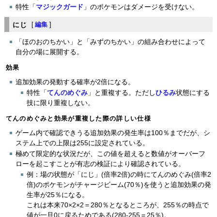
特性「
マジックガード
」のポケモンはダメージを受けない。
にじ
[
編集
]
「ほのおのちかい」と「みずのちかい」の組み合わせによって
自分の場に展開する。
効果
追加効果の発動する確率が2倍になる。
特性「
てんのめぐみ
」と重複する。ただし
ひるみ
状態にする
技に限り重複しない。
てんのめぐみと効果が重複した際の詳しい仕様
ゲーム内で確認できうる追加効果の発生率は100％までだが、シ
ステム上での上限は255に設定されている。
極めて限定的な状況だが、この値を超えると数値がオーバーフ
ローを起こすことが有志の検証により確認されている。
例：場の状態が「にじ」(倍率2倍)の時にてんのめぐみ(倍率2
倍)のポケモンがチャージビーム(70％)を使うと追加効果の発
生率が25％になる。
これは本来70×2×2＝280％となるところが、255％の時点で
値が一旦0に戻るためである(280-255＝25％)。