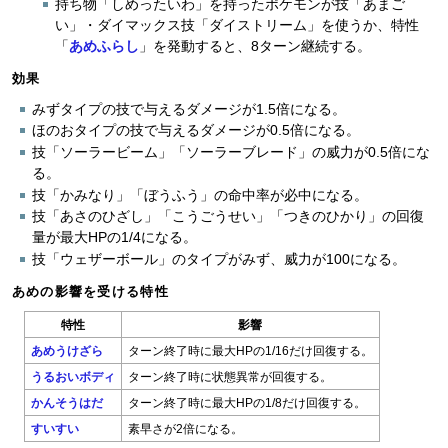
持ち物「しめったいわ」を持ったポケモンが技「あまご
い」・ダイマックス技「ダイストリーム」を使うか、特性
「
あめふらし
」を発動すると、8ターン継続する。
効果
みずタイプの技で与えるダメージが1.5倍になる。
ほのおタイプの技で与えるダメージが0.5倍になる。
技「ソーラービーム」「ソーラーブレード」の威力が0.5倍にな
る。
技「かみなり」「ぼうふう」の命中率が必中になる。
技「あさのひざし」「こうごうせい」「つきのひかり」の回復
量が最大HPの1/4になる。
技「ウェザーボール」のタイプがみず、威力が100になる。
あめの影響を受ける特性
特性
影響
あめうけざら
ターン終了時に最大HPの1/16だけ回復する。
うるおいボディ
ターン終了時に状態異常が回復する。
かんそうはだ
ターン終了時に最大HPの1/8だけ回復する。
すいすい
素早さが2倍になる。