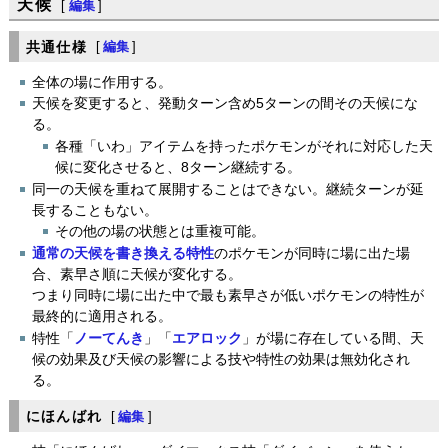
天候
[
編集
]
共通仕様
[
編集
]
全体の場に作用する。
天候を変更すると、発動ターン含め5ターンの間その天候にな
る。
各種「いわ」アイテムを持ったポケモンがそれに対応した天
候に変化させると、8ターン継続する。
同一の天候を重ねて展開することはできない。継続ターンが延
長することもない。
その他の場の状態とは重複可能。
通常の天候を書き換える特性
のポケモンが同時に場に出た場
合、素早さ順に天候が変化する。
つまり同時に場に出た中で最も素早さが低いポケモンの特性が
最終的に適用される。
特性「
ノーてんき
」「
エアロック
」が場に存在している間、天
候の効果及び天候の影響による技や特性の効果は無効化され
る。
にほんばれ
[
編集
]