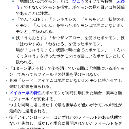
「地面にいるポケモン」とは、
ひこう
タイプでも特性「
ふゆ
う
」でもないポケモンを指す。ポケモンの見た目とは無関係
であることに注意。
「でんじふゆう」「テレキネシス」「そらをとぶ」状態のポ
ケモン、「ふうせん」を持ったポケモンは地面にいないポケ
モンとして扱われる。
技「うちおとす」「サウザンアロー」を受けたポケモン、技
「はねやすめ」「ねをはる」を使ったポケモン、
場が「じゅうりょく」状態の時の全てのポケモン、「くろい
てっきゅう」を持ったポケモンは地面にいるポケモンとして
扱われる。
「1ターン消える技」で姿を消している間は「地面にいるポケモ
ン」であってもフィールドの効果を受けられない。
各種「シード」アイテムは地面にいないポケモンに持たせても
発動し効果を得られる。
メイカー系の特性
のポケモンが同時に場に出た場合、素早さ順
にフィールドが変化する。
つまり同時に場に出た中で最も素早さが低いポケモンの特性が
最終的に適用される。
技「アイアンローラー」はいずれかのフィールドのある状態で
ないと失敗し、成功した場合に展開されていたフィールドをダ