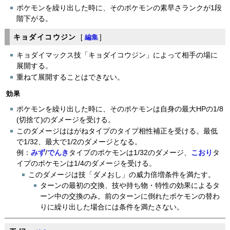
ポケモンを繰り出した時に、そのポケモンの素早さランクが1段
階下がる。
キョダイコウジン
[
編集
]
キョダイマックス技「キョダイコウジン」によって相手の場に
展開する。
重ねて展開することはできない。
効果
ポケモンを繰り出した時に、そのポケモンは自身の最大HPの1/8
(切捨て)のダメージを受ける。
このダメージははがねタイプのタイプ相性補正を受ける。最低
で1/32、最大で1/2のダメージとなる。
例：
みず
/
でんき
タイプのポケモンは1/32のダメージ、
こおり
タ
イプのポケモンは1/4のダメージを受ける。
このダメージは技「ダメおし」の威力倍増条件を満たす。
ターンの最初の交換、技や持ち物・特性の効果によるタ
ーン中の交換のみ。前のターンに倒れたポケモンの替わ
りに繰り出した場合には条件を満たさない。