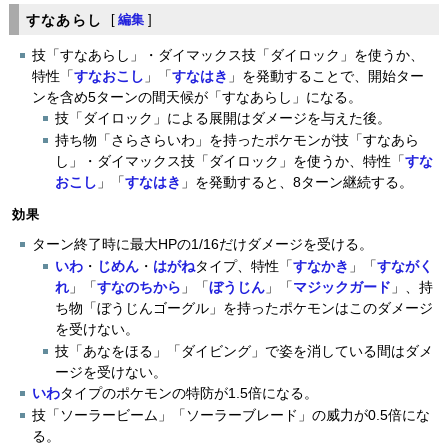
すなあらし
[
編集
]
技「すなあらし」・ダイマックス技「ダイロック」を使うか、
特性「
すなおこし
」「
すなはき
」を発動することで、開始ター
ンを含め5ターンの間天候が「すなあらし」になる。
技「ダイロック」による展開はダメージを与えた後。
持ち物「さらさらいわ」を持ったポケモンが技「すなあら
し」・ダイマックス技「ダイロック」を使うか、特性「
すな
おこし
」「
すなはき
」を発動すると、8ターン継続する。
効果
ターン終了時に最大HPの1/16だけダメージを受ける。
いわ
・
じめん
・
はがね
タイプ、特性「
すなかき
」「
すながく
れ
」「
すなのちから
」「
ぼうじん
」「
マジックガード
」、持
ち物「ぼうじんゴーグル」を持ったポケモンはこのダメージ
を受けない。
技「あなをほる」「ダイビング」で姿を消している間はダメ
ージを受けない。
いわ
タイプのポケモンの特防が1.5倍になる。
技「ソーラービーム」「ソーラーブレード」の威力が0.5倍にな
る。