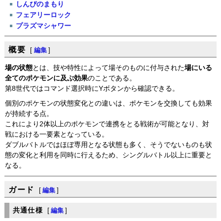
しんぴのまもり
フェアリーロック
プラズマシャワー
概要
[
編集
]
場の状態
とは、技や特性によって場そのものに付与された
場にいる
全てのポケモンに及ぶ効果
のことである。
第8世代ではコマンド選択時にYボタンから確認できる。
個別のポケモンの状態変化との違いは、ポケモンを交換しても効果
が持続する点。
これにより2体以上のポケモンで連携をとる戦術が可能となり、対
戦における一要素となっている。
ダブルバトルではほぼ専用となる状態も多く、そうでないものも状
態の変化と利用を同時に行えるため、シングルバトル以上に重要と
なる。
ガード
[
編集
]
共通仕様
[
編集
]