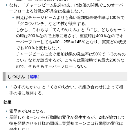
なお、「チャージビーム以外の技」は数値の関係でこのオーバ
ーフローよる対戦の不具合は発生しない。
例えばチャージビームよりも高い追加効果発生率は100％で
「グロウパンチ」などの技が該当する。
しかし、これらは「てんのめぐみ」と「にじ」どちらか一つ
の時は200％なので上限に達さず、重複時は400％なのでオ
ーバーフローしても400－255＝145％となり、実質どの状況
でも100％と変わらない。
チャージビームに次ぐ追加効果の発生率は50%で「ほのおの
まい」などが該当するが、こちらは重複時でも最大200％な
ので、そもそもオーバーフローしない。
しつげん
[
編集
]
「みずのちかい」と「くさのちかい」の組み合わせによって相
手の場に展開する。
効果
素早さが1/4になる。
展開したターンから行動順の変化が発生するが、2体が協力して
技を発動させる仕様の関係上実質初ターンには行動順の変化は
発生しない。