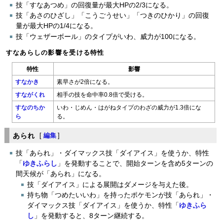
技「すなあつめ」の回復量が最大HPの2/3になる。
技「あさのひざし」「こうごうせい」「つきのひかり」の回復
量が最大HPの1/4になる。
技「ウェザーボール」のタイプがいわ、威力が100になる。
すなあらしの影響を受ける特性
特性
影響
すなかき
素早さが2倍になる。
すながくれ
相手の技を命中率0.8倍で受ける。
すなのちか
いわ・じめん・はがねタイプのわざの威力が1.3倍にな
ら
る。
あられ
[
編集
]
技「あられ」・ダイマックス技「ダイアイス」を使うか、特性
「
ゆきふらし
」を発動することで、開始ターンを含め5ターンの
間天候が「あられ」になる。
技「ダイアイス」による展開はダメージを与えた後。
持ち物「つめたいいわ」を持ったポケモンが技「あられ」・
ダイマックス技「ダイアイス」を使うか、特性「
ゆきふら
し
」を発動すると、8ターン継続する。