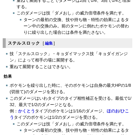
重ねて展開することでダメージは2回で1/6、3回で1/4と増加
する。
このダメージは技「ダメおし」の威力倍増条件を満たす。
ターンの最初の交換、技や持ち物・特性の効果によるタ
ーン中の交換のみ。前のターンに倒れたポケモンの替わ
りに繰り出した場合には条件を満たさない。
ステルスロック
[
編集
]
技「ステルスロック」・キョダイマックス技「キョダイガンジ
ン」によって相手の場に展開する。
重ねて展開することはできない。
効果
ポケモンを繰り出した時に、そのポケモンは自身の最大HPの1/8
(切捨て)のダメージを受ける。
このダメージはいわタイプのタイプ相性補正を受ける。最低で1/
32、最大で1/2のダメージとなる。
例：
かくとう
タイプのポケモンは1/16のダメージ、
ほのお
/
ひこ
う
タイプのポケモンは1/2のダメージを受ける。
このダメージは技「ダメおし」の威力倍増条件を満たす。
ターンの最初の交換、技や持ち物・特性の効果によるタ