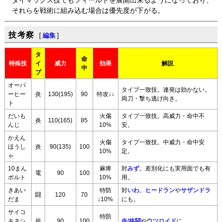
ダイマックス技でもフィールドを展開出来るようになっており、
それらを戦術に組み込む場合は優先度が下がる。
技考察
[
編集
]
タ
命
特殊技
イ
威力
効果
解説
中
プ
オーバ
タイプ一致技。連発は効かない。
ーヒー
炎
130(195)
90
特攻↓↓
両刀・撃ち逃げ向き。
ト
だいも
火傷
タイプ一致技。高威力・命中不
炎
110(165)
85
んじ
10%
安。
かえん
火傷
タイプ一致技。中威力・命中安
ほうし
炎
90(135)
100
10%
定。
ゃ
10まん
麻痺
対
みず
。差別化にも実用面でも有
電
90
100
ボルト
10%
用。
きあい
特防
対
いわ
。
ヒードラン
や
サザンドラ
闘
120
70
だま
↓10%
にも。
サイコ
特防
キネシ
超
90
100
炎/格闘
や
ウツロイド
に。