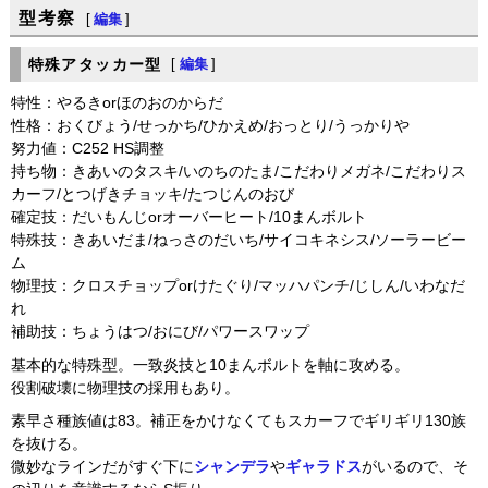
型考察
[
編集
]
特殊アタッカー型
[
編集
]
特性：やるきorほのおのからだ
性格：おくびょう/せっかち/ひかえめ/おっとり/うっかりや
努力値：C252 HS調整
持ち物：きあいのタスキ/いのちのたま/こだわりメガネ/こだわりス
カーフ/とつげきチョッキ/たつじんのおび
確定技：だいもんじorオーバーヒート/10まんボルト
特殊技：きあいだま/ねっさのだいち/サイコキネシス/ソーラービー
ム
物理技：クロスチョップorけたぐり/マッハパンチ/じしん/いわなだ
れ
補助技：ちょうはつ/おにび/パワースワップ
基本的な特殊型。一致炎技と10まんボルトを軸に攻める。
役割破壊に物理技の採用もあり。
素早さ種族値は83。補正をかけなくてもスカーフでギリギリ130族
を抜ける。
微妙なラインだがすぐ下に
シャンデラ
や
ギャラドス
がいるので、そ