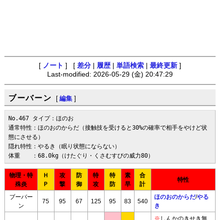
[
ノート
] [
差分
|
履歴
|
単語検索
|
最終更新
]
Last-modified: 2026-05-29 (金) 20:47:29
ブーバーン
[
編集
]
No.467 タイプ：ほのお

通常特性：ほのおのからだ（接触技を受けると30%の確率で相手をやけど状
態にさせる）

隠れ特性：やるき（眠り状態にならない）

体重　　：68.0kg（けたぐり・くさむすびの威力80）
物理・特
Ｈ
攻
防
特
特
素
合
特性
殊炎
Ｐ
撃
御
攻
防
早
計
ブーバー
ほのおのからだ
/
やる
75
95
67
125
95
83
540
ン
き
※
しんかのきせき無