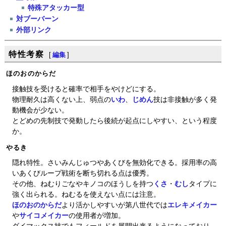
特殊アタッカー型
対ブーバーン
外部リンク
特性考察
[
編集
]
ほのおのからだ
接触技を受けると確率で相手をやけどにする。
物理耐久は高くない上、弱点の
いわ
、
じめん
技は非接触が多く発
動機会が少ない。
とどめの先制技で発動したら後続が起点にしやすい、という程度
か。
やるき
隠れ特性。さいみんじゅつやあくびを無効化できる。採用率の高
いあくびループ戦術を断ち切れる点は優秀。
その他、ねむりごなやキノコのほうしを持つ
くさ
・
むし
タイプに
強く出られる。ねむるを使えない点には注意。
ほのおのからだ
より活かしやすいが第八世代では
エレキメイカー
や
サイコメイカー
の使用者が増加。