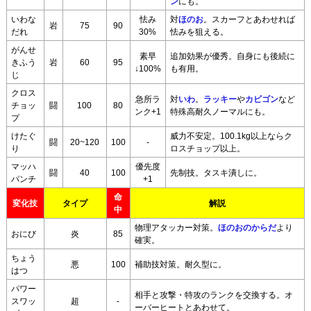
ン
にも。
いわな
怯み
対
ほのお
。スカーフとあわせれば
岩
75
90
だれ
30%
怯みを狙える。
がんせ
素早
追加効果が優秀。自身にも後続に
きふう
岩
60
95
↓100%
も有用。
じ
クロス
急所ラ
対
いわ
。
ラッキー
や
カビゴン
など
チョッ
闘
100
80
ンク+1
特殊高耐久ノーマルにも。
プ
けたぐ
威力不安定。100.1kg以上ならク
闘
20~120
100
-
り
ロスチョップ以上。
マッハ
優先度
闘
40
100
先制技。タスキ潰しに。
パンチ
+1
命
変化技
タイプ
解説
中
物理アタッカー対策。
ほのおのからだ
より
おにび
炎
85
確実。
ちょう
悪
100
補助技対策。耐久型に。
はつ
パワー
相手と攻撃・特攻のランクを交換する。オ
スワッ
超
-
ーバーヒートとあわせて。