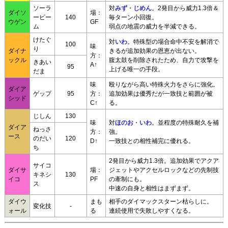
ソーラ
対
みず
・
じめん
。2発目から威力1.3倍＆
ダイソ
場：
ービー
140
毎ターン小回復。
ウゲン
GF
ム
弱点の地震の威力を半減できる。
けたぐ
対
いわ
。特殊型の場合命中不安を解消で
100
味
り
ダイナ
きるが追加効果の恩恵が出ない。
方：
ックル
腹太鼓を削除されたため、自力で攻撃を
きあい
A↑
95
上げる唯一の手段。
だま
味
殴りながら高い特殊火力をさらに強化。
ダイア
ゲップ
95
方：
追加効果は優秀だが一致技と範囲が被
シッド
C↑
る。
じしん
130
味
対
ほのお
・
いわ
。並程度の特殊耐久を補
ダイア
ねっさ
方：
強。
ース
のだい
120
D↑
一致技との相性補完に優れる。
ち
2発目から威力1.3倍。追加効果でアクア
サイコ
ダイサ
場：
ジェットやアクセルロックなどの先制技
キネシ
130
イコ
PF
の牽制にも。
ス
中速の自身と相性はまずまず。
ダイウ
まも
相手のダイマックスターン枯らしに。
変化技
-
ォール
る
連続使用で失敗しやすくなる。