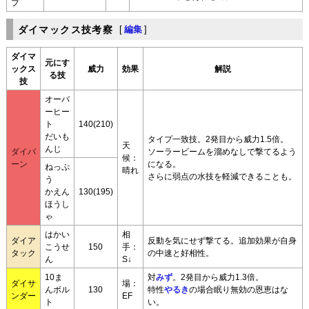
プ
ダイマックス技考察
[
編集
]
ダイマ
元にす
ックス
威力
効果
解説
る技
技
オーバ
ーヒー
ト
140(210)
だいも
タイプ一致技。2発目から威力1.5倍。
天
んじ
ダイバ
ソーラービームを溜めなしで撃てるよう
候：
ーン
になる。
ねっぷ
晴れ
さらに弱点の水技を軽減できることも。
う
かえん
130(195)
ほうし
ゃ
はかい
相
ダイア
反動を気にせず撃てる。追加効果が自身
こうせ
150
手：
タック
の中速と好相性。
ん
S↓
10ま
対
みず
。2発目から威力1.3倍。
ダイサ
場：
んボル
130
特性
やるき
の場合眠り無効の恩恵はな
ンダー
EF
ト
い。