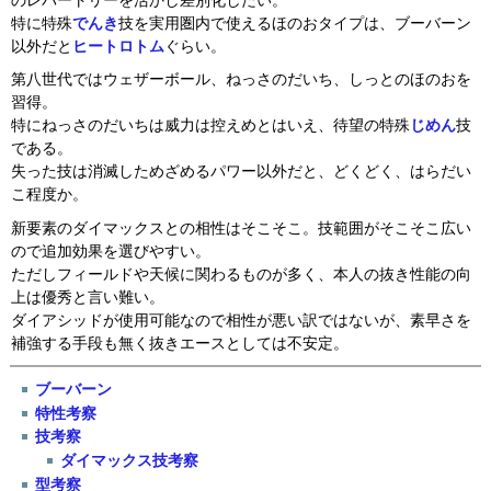
のレパートリーを活かし差別化したい。
特に特殊
でんき
技を実用圏内で使えるほのおタイプは、ブーバーン
以外だと
ヒートロトム
ぐらい。
第八世代ではウェザーボール、ねっさのだいち、しっとのほのおを
習得。
特にねっさのだいちは威力は控えめとはいえ、待望の特殊
じめん
技
である。
失った技は消滅しためざめるパワー以外だと、どくどく、はらだい
こ程度か。
新要素のダイマックスとの相性はそこそこ。技範囲がそこそこ広い
ので追加効果を選びやすい。
ただしフィールドや天候に関わるものが多く、本人の抜き性能の向
上は優秀と言い難い。
ダイアシッドが使用可能なので相性が悪い訳ではないが、素早さを
補強する手段も無く抜きエースとしては不安定。
ブーバーン
特性考察
技考察
ダイマックス技考察
型考察