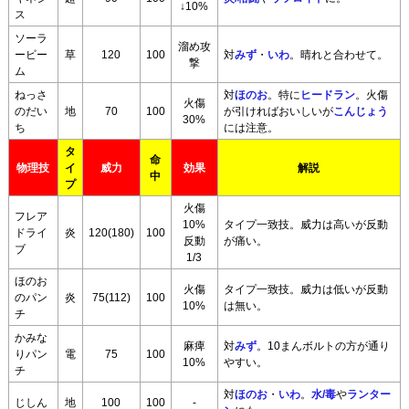
↓10%
ス
ソーラ
溜め攻
ービー
草
120
100
対
みず
・
いわ
。晴れと合わせて。
撃
ム
ねっさ
対
ほのお
。特に
ヒードラン
。火傷
火傷
のだい
地
70
100
が引ければおいしいが
こんじょう
30%
ち
には注意。
タ
命
物理技
イ
威力
効果
解説
中
プ
火傷
フレア
10%
タイプ一致技。威力は高いが反動
ドライ
炎
120(180)
100
反動
が痛い。
ブ
1/3
ほのお
火傷
タイプ一致技。威力は低いが反動
のパン
炎
75(112)
100
10%
は無い。
チ
かみな
麻痺
対
みず
。10まんボルトの方が通り
りパン
電
75
100
10%
やすい。
チ
対
ほのお
・
いわ
。
水/毒
や
ランター
じしん
地
100
100
-