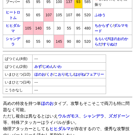
ブーバー
65
95
95
100
137
93
585
振り
ヒートロ
50
65
107
105
107
86
520
ふゆう
トム
ヒヒダル
ちからずく
/
ダルマモ
105
140
55
30
55
95
480
マ
ード
シャンデ
もらいび
/
ほのおのか
60
55
90
145
90
80
520
ラ
らだ
/
すりぬけ
ばつぐん(4倍)
---
ばつぐん(2倍)
みず
/
じめん
/
いわ
いまひとつ(1/2)
ほのお
/
くさ
/
こおり
/
むし
/
はがね
/
フェアリー
いまひとつ(1/4)
---
こうかなし
---
高めの特攻を持つ単
ほのお
タイプ。攻撃もそこそこで両刀も特に問
題なく可能。
ただし複合は異なるとはいえ
ウルガモス
、
シャンデラ
、
ズガドーン
等、特殊アタッカーはライバルが多い。
物理アタッカーとしても
ヒヒダルマ
が存在するので、優秀な攻撃技