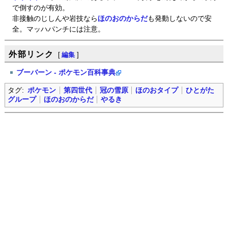
で倒すのが有効。
非接触のじしんや岩技なら
ほのおのからだ
も発動しないので安
全。マッハパンチには注意。
外部リンク
[
編集
]
ブーバーン - ポケモン百科事典
タグ:
ポケモン
第四世代
冠の雪原
ほのおタイプ
ひとがた
グループ
ほのおのからだ
やるき