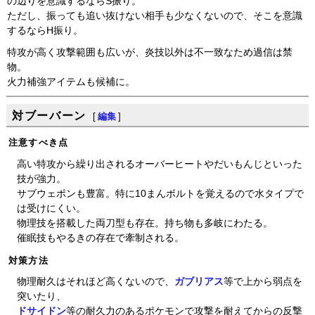
の辺りを意識するならS振り。
ただし、振っても追い抜けない相手も少なくないので、そこを意識
するならH振り。
特攻が高く攻撃範囲も広いが、炎技以外は不一致なため過信は禁
物。
火力補強アイテムも候補に。
対ブーバーン
[
編集
]
注意すべき点
高い特攻から繰り出されるオーバーヒートやだいもんじといった
技が強力。
サブウェポンも豊富。特に10まんボルトを覚えるので水タイプで
は受けにくい。
物理技を搭載した両刀型も存在。持ち物も多岐にわたる。
催眠技もやるきの存在で牽制される。
対策方法
物理耐久はそれほど高くないので、
ガブリアス
等で上から弱点を
突いたり、
ドサイドン
等の耐久力のあるポケモンで攻撃を耐えてからの反撃