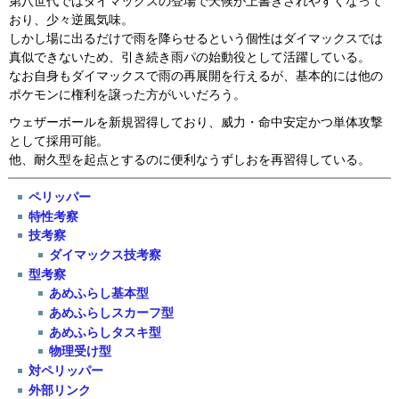
第八世代ではダイマックスの登場で天候が上書きされやすくなって
おり、少々逆風気味。
しかし場に出るだけで雨を降らせるという個性はダイマックスでは
真似できないため、引き続き雨パの始動役として活躍している。
なお自身もダイマックスで雨の再展開を行えるが、基本的には他の
ポケモンに権利を譲った方がいいだろう。
ウェザーボールを新規習得しており、威力・命中安定かつ単体攻撃
として採用可能。
他、耐久型を起点とするのに便利なうずしおを再習得している。
ペリッパー
特性考察
技考察
ダイマックス技考察
型考察
あめふらし基本型
あめふらしスカーフ型
あめふらしタスキ型
物理受け型
対ペリッパー
外部リンク