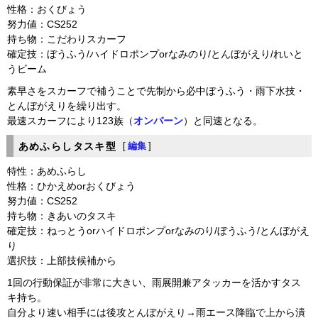
性格：おくびょう
努力値：CS252
持ち物：こだわりスカーフ
確定技：ぼうふう/ハイドロポンプorなみのり/とんぼがえり/れいと
うビーム
素早さをスカーフで補うことで先制から必中ぼうふう・雨下水技・
とんぼがえりを繰り出す。
最速スカーフにより123族（
オンバーン
）と同速となる。
あめふらしタスキ型
[
編集
]
特性：あめふらし
性格：ひかえめorおくびょう
努力値：CS252
持ち物：きあいのタスキ
確定技：ねっとうorハイドロポンプorなみのり/ぼうふう/とんぼがえ
り
選択技：上部技候補から
1回の行動保証が非常に大きい、雨展開兼アタッカーを活かすタス
キ持ち。
自分より速い相手には後攻とんぼがえり→雨エース降臨で上から潰