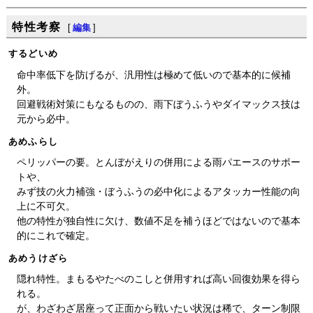
特性考察
[
編集
]
するどいめ
命中率低下を防げるが、汎用性は極めて低いので基本的に候補
外。
回避戦術対策にもなるものの、雨下ぼうふうやダイマックス技は
元から必中。
あめふらし
ペリッパーの要。とんぼがえりの併用による雨パエースのサポー
トや、
みず技の火力補強・ぼうふうの必中化によるアタッカー性能の向
上に不可欠。
他の特性が独自性に欠け、数値不足を補うほどではないので基本
的にこれで確定。
あめうけざら
隠れ特性。まもるやたべのこしと併用すれば高い回復効果を得ら
れる。
が、わざわざ居座って正面から戦いたい状況は稀で、ターン制限