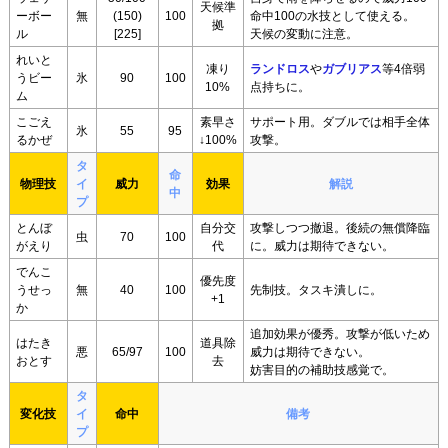
天候準
ーボー
無
(150)
100
命中100の水技として使える。
拠
ル
[225]
天候の変動に注意。
れいと
凍り
ランドロス
や
ガブリアス
等4倍弱
うビー
氷
90
100
10%
点持ちに。
ム
こごえ
素早さ
サポート用。ダブルでは相手全体
氷
55
95
るかぜ
↓100%
攻撃。
タ
命
物理技
イ
威力
効果
解説
中
プ
とんぼ
自分交
攻撃しつつ撤退。後続の無償降臨
虫
70
100
がえり
代
に。威力は期待できない。
でんこ
優先度
うせっ
無
40
100
先制技。タスキ潰しに。
+1
か
追加効果が優秀。攻撃が低いため
はたき
道具除
悪
65/97
100
威力は期待できない。
おとす
去
妨害目的の補助技感覚で。
タ
変化技
イ
命中
備考
プ