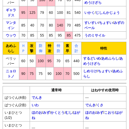
パー
めうけざら
ギャラ
95
125
79
60
100
81
540
いかく
/
じしんかじょう
ドス
マンタ
すいすい
/
ちょすい
/
みずの
85
40
70
80
140
70
485
イン
ベール
ウッウ
70
85
55
85
95
85
475
うのミサイル
あめふ
Ｈ
攻
防
特
特
素
合
特性
らし
Ｐ
撃
御
攻
防
早
計
ペリッ
するどいめ
/
あめふらし
/
あ
60
50
100
95
70
65
440
パー
めうけざら
ニョロ
しめりけ
/
ちょすい
/
あめふ
90
75
75
90
100
70
500
トノ
らし
通常時
はねやすめ使用時
ばつぐん(4倍)
でんき
---
ばつぐん(2倍)
いわ
でんき
/
くさ
いまひとつ
ほのお
/
みず
/
かくとう
/
むし
/
はが
ほのお
/
みず
/
こおり
/
はが
(1/2)
ね
ね
いまひとつ
---
---