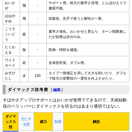
おいか
サポート用。味方の素早さ倍増。とんぼがえりで
飛
-
ぜ
撤退可能。
はねや
飛
-
回復技。先手で使うと耐性が一変。
すめ
こうそ
素早さ強化。おいかぜと異なり、ターン制限無し
くいど
超
-
だが効果は自分のみ。
う
たくわ
無
-
防御・特防を補強。
える
ワイド
岩
-
全体技対策。ダブル用。
ガード
みずび
タイプ一致補正を消して火力を削いだり、ダブル
水
100
たし
で味方の攻撃技の一貫性を向上させたり。
ダイマックス技考察
[
編集
]
すばやさアップのサポートはおいかぜ使用でできるので、天候始動
役のペリッパーにダイマックスを切るのはあまり適切ではない。
ダイマ
元にす
ックス
威力
効果
解説
る技
技