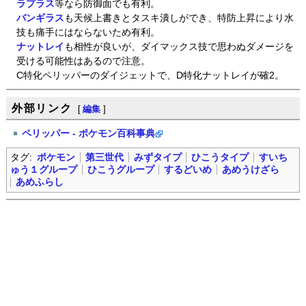
ラプラス
等なら防御面でも有利。
バンギラス
も天候上書きとタスキ潰しができ、特防上昇により水
技も痛手にはならないため有利。
ナットレイ
も相性が良いが、ダイマックス技で思わぬダメージを
受ける可能性はあるので注意。
C特化ペリッパーのダイジェットで、D特化ナットレイが確2。
外部リンク
[
編集
]
ペリッパー - ポケモン百科事典
タグ:
ポケモン
第三世代
みずタイプ
ひこうタイプ
すいち
ゅう１グループ
ひこうグループ
するどいめ
あめうけざら
あめふらし