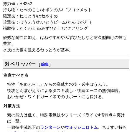
努力値：HB252
持ち物：たべのこし/オボンのみ/ゴツゴツメット
確定技：ねっとう/はねやすめ
攻撃技：ぼうふう/れいとうビーム/とんぼがえり
補助技：たくわえる/みずびたし/アクアリング
優秀な耐性に加え、はねやすめやみずびたしなど耐久型向けの技も
豊富。
水技は火傷を狙えるねっとうが基本。
対ペリッパー
[
編集
]
注意すべき点
特性「あめふらし」からの高威力水技・必中ぼうふう。
後攻とんぼがえりによるタスキ潰し・後続エースの無償降臨。
おいかぜ・ワイドガード等でのサポートにも長ける。
対策方法
素の能力は低く、特殊電気技やフリーズドライで4倍弱点を突け
ば一撃。
一致技半減以下の
ランターン
や
ウォッシュロトム
、ちょすい持ち