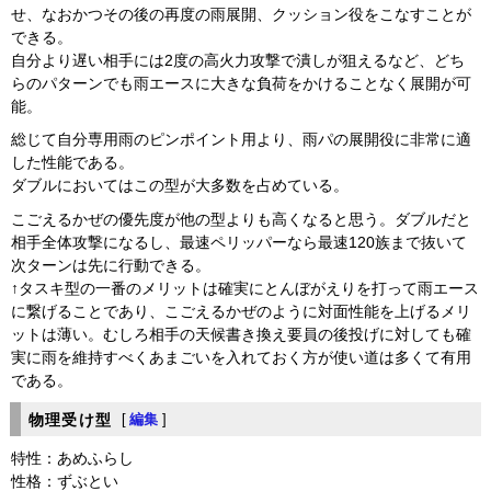
せ、なおかつその後の再度の雨展開、クッション役をこなすことが
できる。
自分より遅い相手には2度の高火力攻撃で潰しが狙えるなど、どち
らのパターンでも雨エースに大きな負荷をかけることなく展開が可
能。
総じて自分専用雨のピンポイント用より、雨パの展開役に非常に適
した性能である。
ダブルにおいてはこの型が大多数を占めている。
こごえるかぜの優先度が他の型よりも高くなると思う。ダブルだと
相手全体攻撃になるし、最速ペリッパーなら最速120族まで抜いて
次ターンは先に行動できる。
↑タスキ型の一番のメリットは確実にとんぼがえりを打って雨エース
に繋げることであり、こごえるかぜのように対面性能を上げるメリ
ットは薄い。むしろ相手の天候書き換え要員の後投げに対しても確
実に雨を維持すべくあまごいを入れておく方が使い道は多くて有用
である。
物理受け型
[
編集
]
特性：あめふらし
性格：ずぶとい