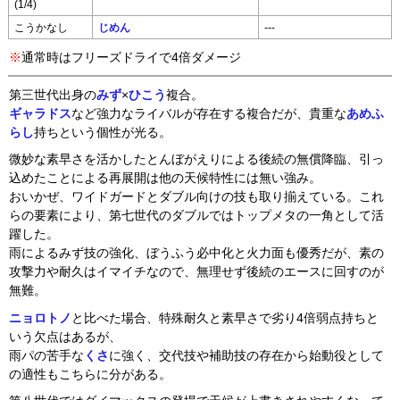
(1/4)
こうかなし
じめん
---
※
通常時はフリーズドライで4倍ダメージ
第三世代出身の
みず
×
ひこう
複合。
ギャラドス
など強力なライバルが存在する複合だが、貴重な
あめふ
らし
持ちという個性が光る。
微妙な素早さを活かしたとんぼがえりによる後続の無償降臨、引っ
込めたことによる再展開は他の天候特性には無い強み。
おいかぜ、ワイドガードとダブル向けの技も取り揃えている。これ
らの要素により、第七世代のダブルではトップメタの一角として活
躍した。
雨によるみず技の強化、ぼうふう必中化と火力面も優秀だが、素の
攻撃力や耐久はイマイチなので、無理せず後続のエースに回すのが
無難。
ニョロトノ
と比べた場合、特殊耐久と素早さで劣り4倍弱点持ちと
いう欠点はあるが、
雨パの苦手な
くさ
に強く、交代技や補助技の存在から始動役として
の適性もこちらに分がある。