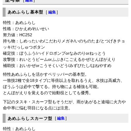
[
編集
]
あめふらし基本型
[
編集
]
特性：あめふらし
性格：ひかえめ/れいせい
努力値：HC252
持ち物：しめったいわ/こだわりメガネ/いのちのたま/とつげきチョ
ッキ/だっしゅつボタン
確定技：ぼうふう/ハイドロポンプorなみのりorねっとう
攻撃技：れいとうビームorふぶき/こごえるかぜ/とんぼがえり
補助技：おいかぜorこうそくいどう/みずびたし/はねやすめ
特性あめふらしを活かすペリッパーの基本型。
一致技2種で全18タイプに等倍以上を取れるうえ、水技は高威力、
ぼうふうは必中で撃てる。持ち物による補強も可能。
とんぼがえりを覚えるので始動役としても優秀。
下記のタスキ・スカーフ型もそうだが、雨があがると途端に火力や
命中率に悩む羽目になる点には注意。
あめふらしスカーフ型
[
編集
]
特性：あめふらし