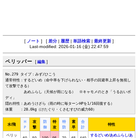
[
ノート
] [
差分
|
履歴
|
単語検索
|
最終更新
]
Last-modified: 2026-01-16 (金) 22:47:59
ペリッパー
[
編集
]
No.279 タイプ：みず/ひこう

通常特性：するどいめ（命中率を下げられない・相手の回避率上昇を無視し
て攻撃できる）

　　　　　あめふらし（天候が雨になる）　※キャモメのとき「うるおいボ
ディ」

隠れ特性：あめうけざら（雨の時に毎ターンHPを1/16回復する）

体重　　：28.0kg（けたぐり・くさむすびの威力60）
Ｈ
攻
防
特
特
素
合
水/飛
特性
Ｐ
撃
御
攻
防
早
計
ペリッ
するどいめ
/
あめふらし
/
あ
60
50
100
95
70
65
440