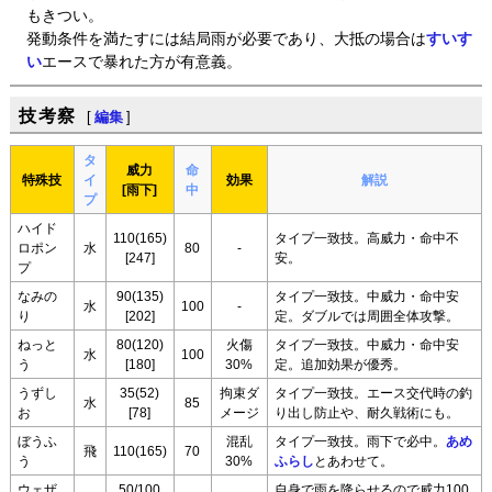
もきつい。
発動条件を満たすには結局雨が必要であり、大抵の場合は
すいす
い
エースで暴れた方が有意義。
技考察
[
編集
]
タ
威力
命
特殊技
イ
効果
解説
[雨下]
中
プ
ハイド
110(165)
タイプ一致技。高威力・命中不
ロポン
水
80
-
[247]
安。
プ
なみの
90(135)
タイプ一致技。中威力・命中安
水
100
-
り
[202]
定。ダブルでは周囲全体攻撃。
ねっと
80(120)
火傷
タイプ一致技。中威力・命中安
水
100
う
[180]
30%
定。追加効果が優秀。
うずし
35(52)
拘束ダ
タイプ一致技。エース交代時の釣
水
85
お
[78]
メージ
り出し防止や、耐久戦術にも。
ぼうふ
混乱
タイプ一致技。雨下で必中。
あめ
飛
110(165)
70
う
30%
ふらし
とあわせて。
ウェザ
50/100
自身で雨を降らせるので威力100