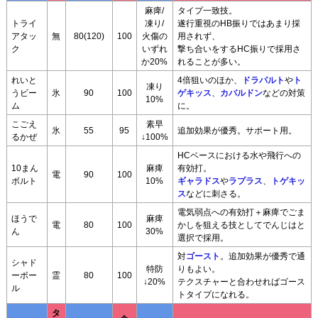
麻痺/
タイプ一致技。
トライ
凍り/
遂行重視のHB振りではあまり採
アタッ
無
80(120)
100
火傷の
用されず、
ク
いずれ
撃ち合いをするHC振りで採用さ
か20%
れることが多い。
れいと
4倍狙いのほか、
ドラパルト
や
ト
凍り
うビー
氷
90
100
ゲキッス
、
カバルドン
などの対策
10%
ム
に。
こごえ
素早
氷
55
95
追加効果が優秀。サポート用。
るかぜ
↓100%
HCベースにおける水や飛行への
10まん
麻痺
有効打。
電
90
100
ボルト
10%
ギャラドス
や
ラプラス
、
トゲキッ
ス
などに刺さる。
電気弱点への有効打＋麻痺でごま
ほうで
麻痺
電
80
100
かしを狙える技としてでんじはと
ん
30%
選択で採用。
対
ゴースト
。追加効果が優秀で通
シャド
特防
りもよい。
ーボー
霊
80
100
↓20%
テクスチャーと合わせればゴース
ル
トタイプになれる。
タ