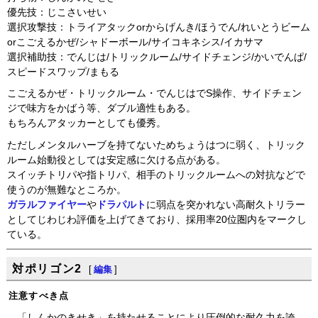
優先技：じこさいせい
選択攻撃技：トライアタックorからげんき/ほうでん/れいとうビーム
orこごえるかぜ/シャドーボール/サイコキネシス/イカサマ
選択補助技：でんじは/トリックルーム/サイドチェンジ/かいでんぱ/
スピードスワップ/まもる
こごえるかぜ・トリックルーム・でんじはでS操作、サイドチェン
ジで味方をかばう等、ダブル適性もある。
もちろんアタッカーとしても優秀。
ただしメンタルハーブを持てないためちょうはつに弱く、トリック
ルーム始動役としては安定感に欠ける点がある。
スイッチトリパや指トリパ、相手のトリックルームへの対抗などで
使うのが無難なところか。
ガラルファイヤー
や
ドラパルト
に弱点を突かれない高耐久トリラー
としてじわじわ評価を上げてきており、採用率20位圏内をマークし
ている。
対ポリゴン2
[
編集
]
注意すべき点
「しんかのきせき」を持たせることにより圧倒的な耐久力を誇