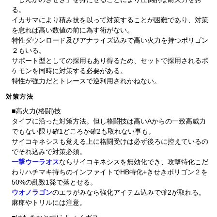
る。
イカサマにより積み技を以って対策することが困難であり、対策
を怠れば高い数値の前に為す術がない。
特性ダウンロード及びアナライズ込みで高い火力を持つポリゴン
２もいる。
サポート型としての採用もあり得るため、セットで採用されるポ
ケモンを同時に対策する必要がある。
特性が強力だとトレースで逆利用されかねない。
対策方法
■高火力(格闘)技
タイプに沿った対策方法。但し格闘技は高いAからの一致高威力
でもない限り確1どころか確2も取れない事も。
サイコキネシスも覚える上に格闘受けは必ず後ろに控えているの
でそれ込みで対策必須。
一撃ウーラオス
ならサイコキネシスを無効化でき、攻撃特化こだ
わりハチマキ持ちのインファイトでHB特化+きせきポリゴン２を
50%の乱数1発で落とせる。
ウオノラゴン
のエラがみなら強化アイテム込みで確2が取れる。
麻痺やトリルには注意。