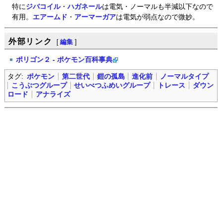
特に
ジバコイル
・
ハガネール
は電気・ノーマルも半減以下なので
有用。
エアームド
・
アーマーガア
は電気が弱点なので微妙。
外部リンク
[
編集
]
ポリゴン２ - ポケモン百科事典
タグ:
ポケモン
第二世代
鎧の孤島
進化前
ノーマルタイプ
こうぶつグループ
せいべつふめいグループ
トレース
ダウン
ロード
アナライズ