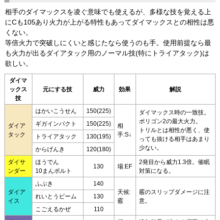
相手のダイマックスを凌ぐ意味でも使えるが、多様な技を覚える上
にCも105あり火力が上がる特性もあってダイマックスとの相性は悪
くない。
等倍火力で突破しにくいと感じたなら使うのも手。使用前提なら最
も火力が出るダイアタック用のノーマル技(特にトライアタック)は
欲しい。
ダイマ
ックス
元にする技
威力
効果
解説
技
はかいこうせん
150(225)
ダイマックス時の一致技。
ポリゴン2の最大火力。
ギガインパクト
150(225)
ダイア
相
トリルとは相性が悪く、使
タック
手:S↓
トライアタック
130(195)
っても抜ける相手はあまり
少ない。
からげんき
120(180)
ダイサ
ほうでん
2発目から威力1.3倍。催眠
130
場:EF
ンダー
10まんボルト
対策になる。
ふぶき
140
ダイア
天候:
霰のスリップダメージに注
れいとうビーム
130
イス
霰
意。
こごえるかぜ
110