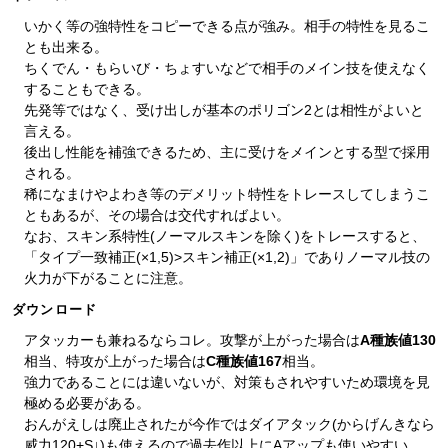
いかく等の強特性をコピーできる点が強み。相手の特性を見るこ
とも出来る。
ちくでん・もらいび・ちょすいなどで相手のメイン技を使えなく
することもできる。
先発等ではなく、受け出しが基本のポリゴン2とは相性がよいと
言える。
後出し性能を補強できるため、主に受けをメインとする型で採用
される。
稀になまけやよわき等のデメリット特性をトレースしてしまうこ
ともあるが、その場合は交代すればよい。
なお、スキン系特性(ノーマルスキンを除く)をトレースすると、
「タイプ一致補正(×1,5)>スキン補正(×1,2)」でありノーマル技の
火力が下がることに注意。
ダウンロード
アタッカーも兼ねるならコレ。攻撃が上がった場合は
A種族値130
相当、特攻が上がった場合は
C種族値167
相当。
強力であることには違いないが、対策もされやすいため環境を見
極める必要がある。
おんがえしは廃止されたが今作ではダイアタック(からげんきなら
威力120+S↓)も使えるので過去作以上にAアップも使いやすい。