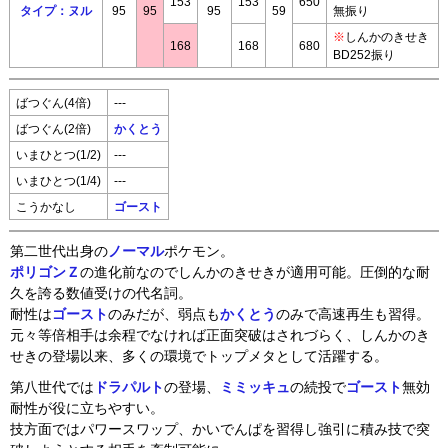
153
153
650
タイプ：ヌル
95
95
95
59
無振り
※
しんかのきせき
168
168
680
BD252振り
ばつぐん(4倍)
---
ばつぐん(2倍)
かくとう
いまひとつ(1/2)
---
いまひとつ(1/4)
---
こうかなし
ゴースト
第二世代出身の
ノーマル
ポケモン。
ポリゴンＺ
の進化前なのでしんかのきせきが適用可能。圧倒的な耐
久を誇る数値受けの代名詞。
耐性は
ゴースト
のみだが、弱点も
かくとう
のみで高速再生も習得。
元々等倍相手は余程でなければ正面突破はされづらく、しんかのき
せきの登場以来、多くの環境でトップメタとして活躍する。
第八世代では
ドラパルト
の登場、
ミミッキュ
の続投で
ゴースト
無効
耐性が役に立ちやすい。
技方面ではパワースワップ、かいでんぱを習得し強引に積み技で突