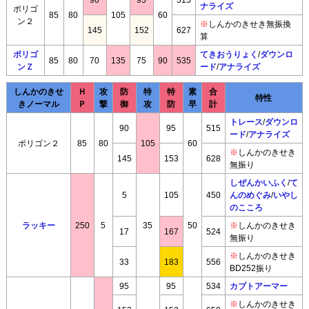
ナライズ
ポリゴ
85
80
105
60
ン２
※
しんかのきせき無振換
145
152
627
算
ポリゴ
てきおうりょく
/
ダウンロ
85
80
70
135
75
90
535
ンＺ
ード
/
アナライズ
しんかのきせ
Ｈ
攻
防
特
特
素
合
特性
きノーマル
Ｐ
撃
御
攻
防
早
計
トレース
/
ダウンロ
90
95
515
ード
/
アナライズ
ポリゴン２
85
80
105
60
※
しんかのきせき
145
153
628
無振り
しぜんかいふく
/
て
5
105
450
んのめぐみ
/
いやし
のこころ
ラッキー
250
5
35
50
※
しんかのきせき
17
167
524
無振り
※
しんかのきせき
33
183
556
BD252振り
95
95
534
カブトアーマー
※
しんかのきせき