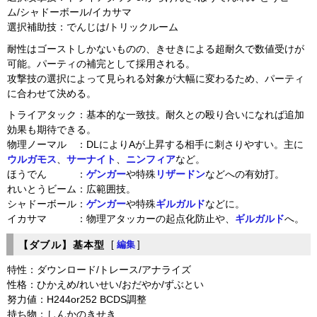
ム/シャドーボール/イカサマ
選択補助技：でんじは/トリックルーム
耐性はゴーストしかないものの、きせきによる超耐久で数値受けが
可能。パーティの補完として採用される。
攻撃技の選択によって見られる対象が大幅に変わるため、パーティ
に合わせて決める。
トライアタック：基本的な一致技。耐久との殴り合いになれば追加
効果も期待できる。
物理ノーマル ：DLによりAが上昇する相手に刺さりやすい。主に
ウルガモス
、
サーナイト
、
ニンフィア
など。
ほうでん ：
ゲンガー
や特殊
リザードン
などへの有効打。
れいとうビーム：広範囲技。
シャドーボール：
ゲンガー
や特殊
ギルガルド
などに。
イカサマ ：物理アタッカーの起点化防止や、
ギルガルド
へ。
【ダブル】基本型
[
編集
]
特性：ダウンロード/トレース/アナライズ
性格：ひかえめ/れいせい/おだやか/ずぶとい
努力値：H244or252 BCDS調整
持ち物：しんかのきせき