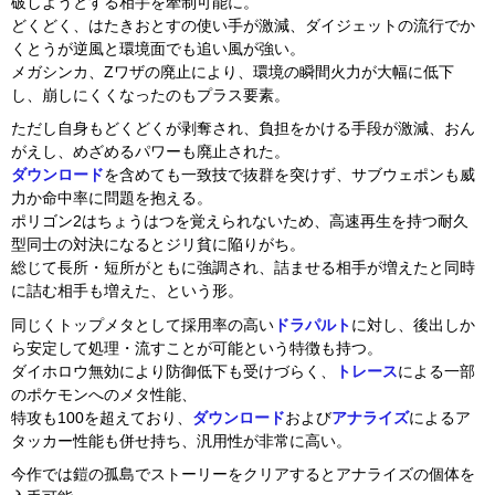
破しようとする相手を牽制可能に。
どくどく、はたきおとすの使い手が激減、ダイジェットの流行でか
くとうが逆風と環境面でも追い風が強い。
メガシンカ、Zワザの廃止により、環境の瞬間火力が大幅に低下
し、崩しにくくなったのもプラス要素。
ただし自身もどくどくが剥奪され、負担をかける手段が激減、おん
がえし、めざめるパワーも廃止された。
ダウンロード
を含めても一致技で抜群を突けず、サブウェポンも威
力か命中率に問題を抱える。
ポリゴン2はちょうはつを覚えられないため、高速再生を持つ耐久
型同士の対決になるとジリ貧に陥りがち。
総じて長所・短所がともに強調され、詰ませる相手が増えたと同時
に詰む相手も増えた、という形。
同じくトップメタとして採用率の高い
ドラパルト
に対し、後出しか
ら安定して処理・流すことが可能という特徴も持つ。
ダイホロウ無効により防御低下も受けづらく、
トレース
による一部
のポケモンへのメタ性能、
特攻も100を超えており、
ダウンロード
および
アナライズ
によるア
タッカー性能も併せ持ち、汎用性が非常に高い。
今作では鎧の孤島でストーリーをクリアするとアナライズの個体を