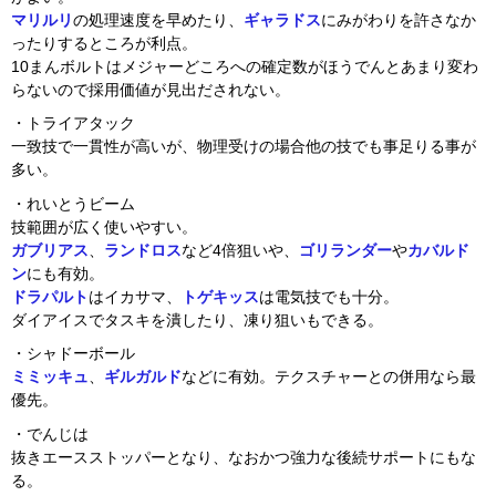
マリルリ
の処理速度を早めたり、
ギャラドス
にみがわりを許さなか
ったりするところが利点。
10まんボルトはメジャーどころへの確定数がほうでんとあまり変わ
らないので採用価値が見出だされない。
・トライアタック
一致技で一貫性が高いが、物理受けの場合他の技でも事足りる事が
多い。
・れいとうビーム
技範囲が広く使いやすい。
ガブリアス
、
ランドロス
など4倍狙いや、
ゴリランダー
や
カバルド
ン
にも有効。
ドラパルト
はイカサマ、
トゲキッス
は電気技でも十分。
ダイアイスでタスキを潰したり、凍り狙いもできる。
・シャドーボール
ミミッキュ
、
ギルガルド
などに有効。テクスチャーとの併用なら最
優先。
・でんじは
抜きエースストッパーとなり、なおかつ強力な後続サポートにもな
る。