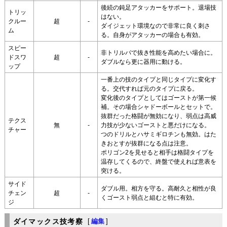
後続の鈍足アタッカーをサポート。退場技
トリッ
はない。
クルー
超
-
ダイジェット環境なので非常に良く刺さ
ム
る。自身がアタッカーの場合も有効。
スピー
非トリルパで抜き性能を高めたい場合に。
ドスワ
超
-
ダブルなら更に器用に動ける。
ップ
一番上の技のタイプと同じタイプに変化す
る。交代すれば元のタイプに戻る。
変化後のタイプとしてはゴーストが第一候
補。その場合シャドーボールとセットで。
抜群だった格闘が無効になり、弱点は高威
テクス
無
-
力技が少ないゴーストと悪だけになる。
チャー
つのドリルとハサミギロチンも無効。はた
きおとすが抜群になる点は注意。
ポリゴン2を見せると相手は格闘タイプを
温存してくるので、終盤で使えれば意表を
突ける。
サイド
ダブル用。相方を守る。高耐久と相性が良
チェン
超
-
くゴースト弱点と組むと特に有効。
ジ
ダイマックス技考察
[
編集
]