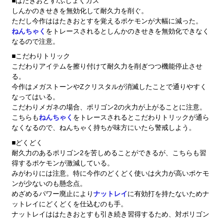
■はたきおとす/ふしょくガス
しんかのきせきを無効化して耐久力を削ぐ。
ただし今作ははたきおとすを覚えるポケモンが大幅に減った。
ねんちゃく
をトレースされるとしんかのきせきを無効化できなく
なるので注意。
■こだわりトリック
こだわりアイテムを擦り付けて耐久力を削ぎつつ機能停止させ
る。
今作はメガストーンやZクリスタルが消滅したことで通りやすく
なってはいる。
こだわりメガネの場合、ポリゴン2の火力が上がることに注意。
こちらも
ねんちゃく
をトレースされるとこだわりトリックが通ら
なくなるので、ねんちゃく持ちが味方にいたら警戒しよう。
■どくどく
耐久力のあるポリゴン2を苦しめることができるが、こちらも習
得するポケモンが激減している。
みがわりには注意。特に今作のどくどく使いは火力が高いポケモ
ンが少ないのも懸念点。
めざめるパワー廃止により
ナットレイ
に有効打を持たないためナ
ットレイにどくどくを仕込むのも手。
ナットレイははたきおとすも引き続き習得するため、対ポリゴン