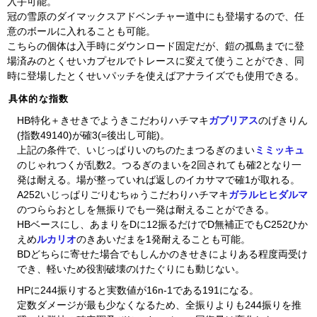
入手可能。
冠の雪原のダイマックスアドベンチャー道中にも登場するので、任
意のボールに入れることも可能。
こちらの個体は入手時にダウンロード固定だが、鎧の孤島までに登
場済みのとくせいカプセルでトレースに変えて使うことができ、同
時に登場したとくせいパッチを使えばアナライズでも使用できる。
具体的な指数
HB特化＋きせきでようきこだわりハチマキ
ガブリアス
のげきりん
(指数49140)が確3(=後出し可能)。
上記の条件で、いじっぱりいのちのたまつるぎのまい
ミミッキュ
のじゃれつくが乱数2。つるぎのまいを2回されても確2となり一
発は耐える。場が整っていれば返しのイカサマで確1が取れる。
A252いじっぱりごりむちゅうこだわりハチマキ
ガラルヒヒダルマ
のつららおとしを無振りでも一発は耐えることができる。
HBベースにし、あまりをDに12振るだけでD無補正でもC252ひか
えめ
ルカリオ
のきあいだまを1発耐えることも可能。
BDどちらに寄せた場合でもしんかのきせきによりある程度両受け
でき、軽いため役割破壊のけたぐりにも動じない。
HPに244振りすると実数値が16n-1である191になる。
定数ダメージが最も少なくなるため、全振りよりも244振りを推