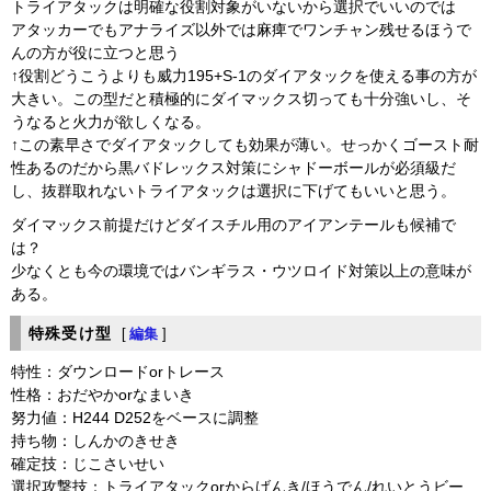
トライアタックは明確な役割対象がいないから選択でいいのでは
アタッカーでもアナライズ以外では麻痺でワンチャン残せるほうで
んの方が役に立つと思う
↑役割どうこうよりも威力195+S-1のダイアタックを使える事の方が
大きい。この型だと積極的にダイマックス切っても十分強いし、そ
うなると火力が欲しくなる。
↑この素早さでダイアタックしても効果が薄い。せっかくゴースト耐
性あるのだから黒バドレックス対策にシャドーボールが必須級だ
し、抜群取れないトライアタックは選択に下げてもいいと思う。
ダイマックス前提だけどダイスチル用のアイアンテールも候補で
は？
少なくとも今の環境ではバンギラス・ウツロイド対策以上の意味が
ある。
特殊受け型
[
編集
]
特性：ダウンロードorトレース
性格：おだやかorなまいき
努力値：H244 D252をベースに調整
持ち物：しんかのきせき
確定技：じこさいせい
選択攻撃技：トライアタックorからげんき/ほうでん/れいとうビー