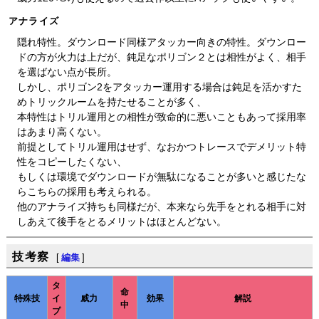
アナライズ
隠れ特性。ダウンロード同様アタッカー向きの特性。ダウンロー
ドの方が火力は上だが、鈍足なポリゴン２とは相性がよく、相手
を選ばない点が長所。
しかし、ポリゴン2をアタッカー運用する場合は鈍足を活かすた
めトリックルームを持たせることが多く、
本特性はトリル運用との相性が致命的に悪いこともあって採用率
はあまり高くない。
前提としてトリル運用はせず、なおかつトレースでデメリット特
性をコピーしたくない、
もしくは環境でダウンロードが無駄になることが多いと感じたな
らこちらの採用も考えられる。
他のアナライズ持ちも同様だが、本来なら先手をとれる相手に対
しあえて後手をとるメリットはほとんどない。
技考察
[
編集
]
タ
命
特殊技
イ
威力
効果
解説
中
プ