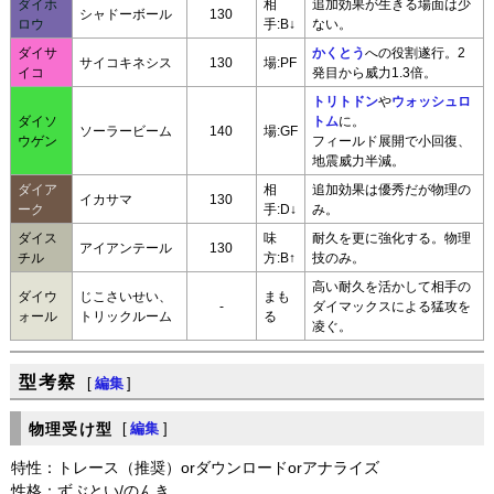
ダイホ
相
追加効果が生きる場面は少
シャドーボール
130
ロウ
手:B↓
ない。
ダイサ
かくとう
への役割遂行。2
サイコキネシス
130
場:PF
イコ
発目から威力1.3倍。
トリトドン
や
ウォッシュロ
ダイソ
トム
に。
ソーラービーム
140
場:GF
ウゲン
フィールド展開で小回復、
地震威力半減。
ダイア
相
追加効果は優秀だが物理の
イカサマ
130
ーク
手:D↓
み。
ダイス
味
耐久を更に強化する。物理
アイアンテール
130
チル
方:B↑
技のみ。
高い耐久を活かして相手の
ダイウ
じこさいせい、
まも
-
ダイマックスによる猛攻を
ォール
トリックルーム
る
凌ぐ。
型考察
[
編集
]
物理受け型
[
編集
]
特性：トレース（推奨）orダウンロードorアナライズ
性格：ずぶとい/のんき