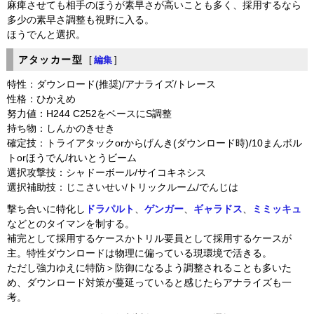
麻痺させても相手のほうが素早さが高いことも多く、採用するなら
多少の素早さ調整も視野に入る。
ほうでんと選択。
アタッカー型
[
編集
]
特性：ダウンロード(推奨)/アナライズ/トレース
性格：ひかえめ
努力値：H244 C252をベースにS調整
持ち物：しんかのきせき
確定技：トライアタックorからげんき(ダウンロード時)/10まんボル
トorほうでん/れいとうビーム
選択攻撃技：シャドーボール/サイコキネシス
選択補助技：じこさいせい/トリックルーム/でんじは
撃ち合いに特化し
ドラパルト
、
ゲンガー
、
ギャラドス
、
ミミッキュ
などとのタイマンを制する。
補完として採用するケースかトリル要員として採用するケースが
主。特性ダウンロードは物理に偏っている現環境で活きる。
ただし強力ゆえに特防＞防御になるよう調整されることも多いた
め、ダウンロード対策が蔓延っていると感じたらアナライズも一
考。