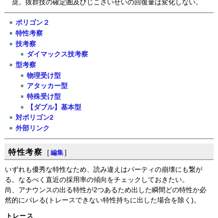
奨。抜群技の確定圏及びじこさいせいの回復量は変化しない。
ポリゴン２
特性考察
技考察
ダイマックス技考察
型考察
物理受け型
アタッカー型
特殊受け型
【ダブル】基本型
対ポリゴン2
外部リンク
特性考察
[
編集
]
いずれも優秀な特性なため、読み違えはパーティの崩壊にも繋が
る。なるべく直近の採用率の傾向をチェックしておきたい。
尚、アナウンスの出る特性が2つあるため出した瞬間どの特性か必
然的にバレる(トレースできない特性持ちに出した場合を除く)。
トレース