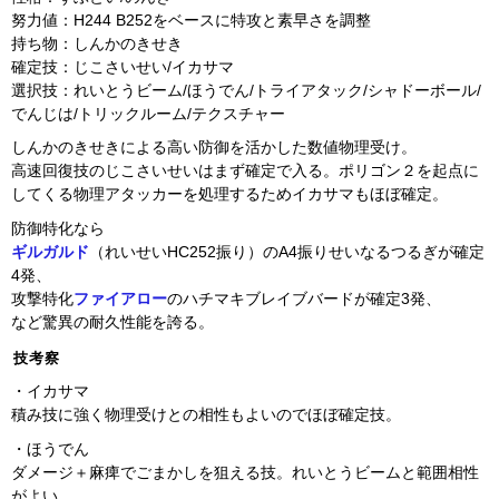
努力値：H244 B252をベースに特攻と素早さを調整
持ち物：しんかのきせき
確定技：じこさいせい/イカサマ
選択技：れいとうビーム/ほうでん/トライアタック/シャドーボール/
でんじは/トリックルーム/テクスチャー
しんかのきせきによる高い防御を活かした数値物理受け。
高速回復技のじこさいせいはまず確定で入る。ポリゴン２を起点に
してくる物理アタッカーを処理するためイカサマもほぼ確定。
防御特化なら
ギルガルド
（れいせいHC252振り）のA4振りせいなるつるぎが確定
4発、
攻撃特化
ファイアロー
のハチマキブレイブバードが確定3発、
など驚異の耐久性能を誇る。
技考察
・イカサマ
積み技に強く物理受けとの相性もよいのでほぼ確定技。
・ほうでん
ダメージ＋麻痺でごまかしを狙える技。れいとうビームと範囲相性
がよい。