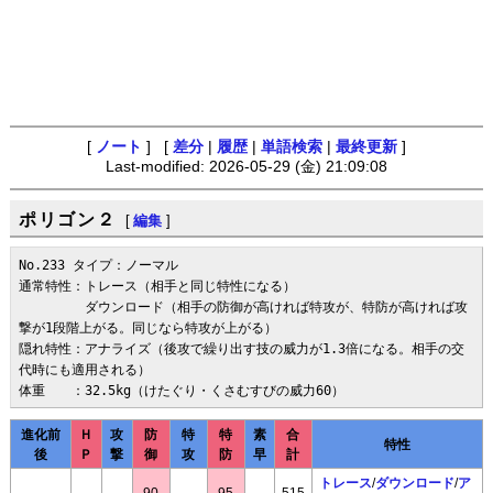
[
ノート
] [
差分
|
履歴
|
単語検索
|
最終更新
]
Last-modified: 2026-05-29 (金) 21:09:08
ポリゴン２
[
編集
]
No.233 タイプ：ノーマル

通常特性：トレース（相手と同じ特性になる）

　　　　　ダウンロード（相手の防御が高ければ特攻が、特防が高ければ攻
撃が1段階上がる。同じなら特攻が上がる）

隠れ特性：アナライズ（後攻で繰り出す技の威力が1.3倍になる。相手の交
代時にも適用される）

体重　　：32.5kg（けたぐり・くさむすびの威力60）
進化前
Ｈ
攻
防
特
特
素
合
特性
後
Ｐ
撃
御
攻
防
早
計
トレース
/
ダウンロード
/
ア
90
95
515