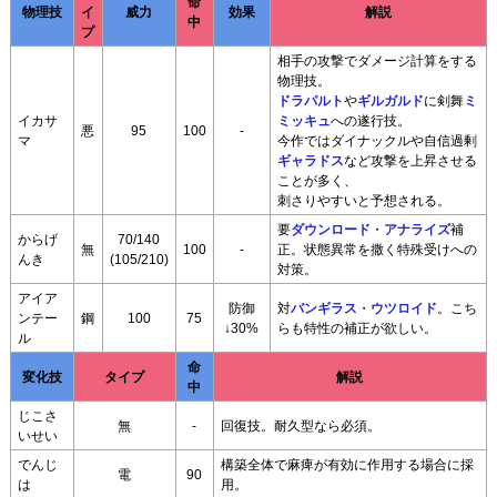
命
物理技
イ
威力
効果
解説
中
プ
相手の攻撃でダメージ計算をする
物理技。
ドラパルト
や
ギルガルド
に剣舞
ミ
イカサ
ミッキュ
への遂行技。
悪
95
100
-
マ
今作ではダイナックルや自信過剰
ギャラドス
など攻撃を上昇させる
ことが多く、
刺さりやすいと予想される。
要
ダウンロード
・
アナライズ
補
からげ
70/140
無
100
-
正。状態異常を撒く特殊受けへの
んき
(105/210)
対策。
アイア
防御
対
バンギラス
・
ウツロイド
。こち
ンテー
鋼
100
75
↓30%
らも特性の補正が欲しい。
ル
命
変化技
タイプ
解説
中
じこさ
無
-
回復技。耐久型なら必須。
いせい
でんじ
構築全体で麻痺が有効に作用する場合に採
電
90
は
用。