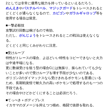
2としては非常に優秀な能力を持っているといえるだろう。
めんえき
や
パステルベール
、
マジックガード
をトレースされると
どくどくが通らなくなるので、
カビゴン
や
ガラルギャロップ
等を
使用する場合は留意。
■一撃必殺技
攻撃試行回数は稼げるので有効。
ただし、
がんじょう
をトレースされるとこの戦法は使えなくな
る。
どくどくと同じくみがわりに注意。
■受けループ
特性がトレースの場合、よほどいい特性をコピーできないと火力
は中途半端になる。
更に数値受けを狙う型の場合Cには無振り、振られていても少な
いことが多いので受けループを壊す手段が少ないのである。
ポリゴン2のダイマックスなら受けきれるポケモンも普通にいる
ため、長期戦覚悟で耐久力の高いポケモンで処理するのも一つの
手段である。
その場合やけどかどくにすることは必須だろう。
■てっぺき＋ボディプレス
イカサマのダメージを抑えつつ積め、格闘で抜群を取れる。